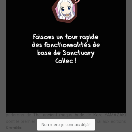
9
8
9
8
Cette semaine on retrouve la rubrique
ACTU MANGA
et
aussi un
Zoom
sur une série complète. Tout d'abord, nous
parlerons de
The ancient magus bride
de
Kore YAMAZAKI
dont le premier tome est paru le vendredi 15 mai aux éditions
Non merci je connais déjà !
Komikku
.