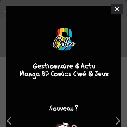
Manga Sanctuary - L'émission n°5
en ligne
Regardez dès maintenant le nouveau numéro de notre émission
100% manga/anime
20.05.2015 09:02 par
Skeet
Evènement
2142
lectures
Le nouveau numéro de l'émission manga de Sanctuary TV est
désormais disponible !