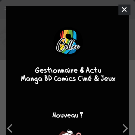
Bande annonce : Drakengard
En attendant le 14 avril
06.04.2016 13:13 par
Skeet
Bande-annonce
2050
lectures