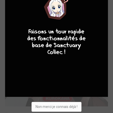
4
9
7
6
Non merci je connais déjà !