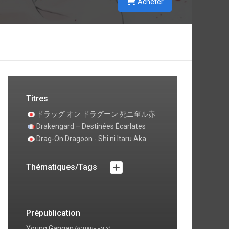
Acheter
Titres
ドラッグ オン ドラグーン 死ニ至ル赤
Drakengard – Destinées Écarlates
Drag-On Dragoon - Shi ni Itaru Aka
Thématiques/Tags
Prépublication
Young Gangan