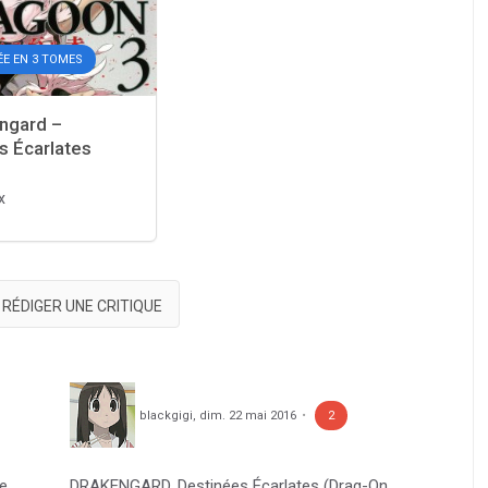
ÉE EN 3 TOMES
ngard –
s Écarlates
x
RÉDIGER UNE CRITIQUE
blackgigi
,
dim. 22 mai 2016
2
te
DRAKENGARD, Destinées Écarlates (Drag-On