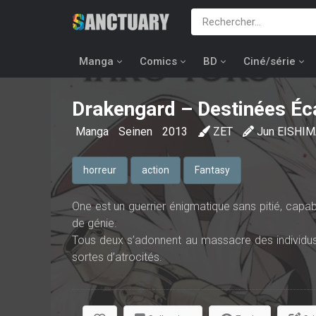
Manga
Comics
BD
Ciné/série
Drakengard – Destinées Éc
Manga
Seinen
2013
ZET
Jun EISHI
horreur
action
Fantasy
One est un guerrier énigmatique sans pitié, capab
de génie.
Tous deux s’adonnent au massacre des individus a
sortes d’atrocités.
Quel sombre objectif poursuivent-ils ?