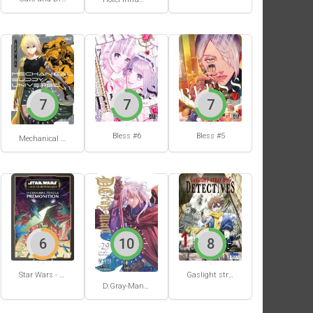
7
7
7
Bless #6
Bless #5
Mechanical Buddy Universe #0
6
10
8
Star Wars - La Haute République - Un équilibre fragile
Gaslight stray dog detectives #1
D.Gray-Man #29