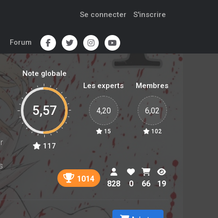
Se connecter
S'inscrire
Forum
Note globale
Les experts
Membres
5,57
4,20
6,02
15
102
r
117
s
1014
828
0
66
19