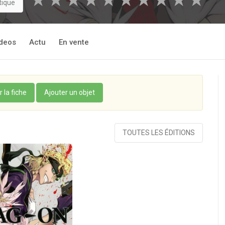
★
★
★
★
★
★
★
★
★
★
tique
deos
Actu
En vente
r la fiche
Ajouter un objet
TOUTES LES ÉDITIONS