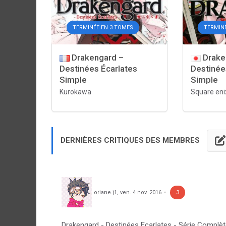
TERMINÉE EN 3 TOMES
TERMIN
Drakengard –
Drake
Destinées Écarlates
Destinée
Simple
Simple
Kurokawa
Square eni
DERNIÈRES CRITIQUES DES MEMBRES
oriane.j1
,
ven. 4 nov. 2016
3
Drakengard - Destinées Ecarlates - Série Complè