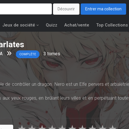
Découvrir
Entrer ma collection
Jeux de société
Quizz
Achat/vente
Top Collections
arlates
MA
3
tomes
COMPLÈTE
le de contrôler un dragon. Nero est un Elfe pervers et arbalétrie
ux yeux rouges, en brûlant leurs villes et en perpétuant toute