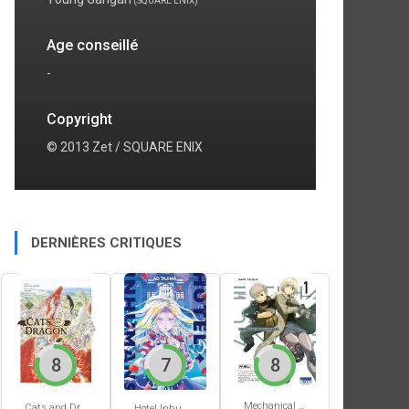
(SQUARE ENIX)
Age conseillé
-
Copyright
© 2013 Zet / SQUARE ENIX
DERNIÈRES CRITIQUES
8
7
8
Mechanical Buddy Universe #1
Cats and Dragon #3
Hotel Inhumans #1