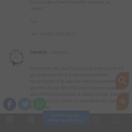
En tout cas, c'était une petite semaine, au
Japon...
Tori.
jeu. 15 sept. 2016 20:47
Derelict
Membre
Content de voir que Yozakura Quartet ( tome 19
qui avait aussi droit à une édition limitée
accompagné d'un agenda malheureusement
absente du top 50) et Btooom fassent toujours
des chiffres honorables à chaque sortie, avec
des belles couv' prime en plus dans des styles
différents.
Inscris-toi pour 
entrer ta collection !
Collec
Shop. list
Planning
Animes
Découvrir
Envies