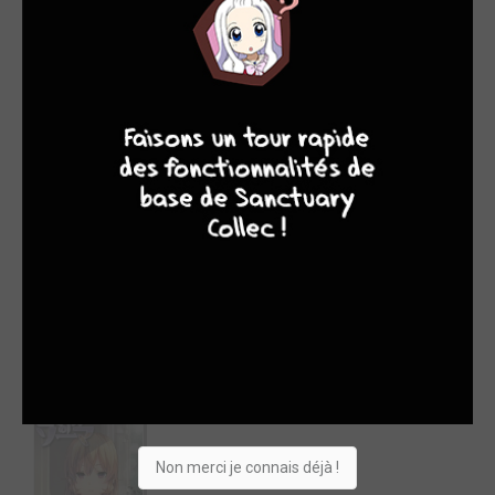
8
7
8
8
1.
MY HERO ACADEMIA T.10
Date de sortie : 02/09/2016
Ventes : 161 485 (370 024)
Shueisha
pika
Non merci je connais déjà !