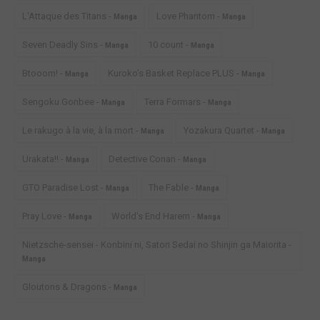
L'Attaque des Titans -
Love Phantom -
Manga
Manga
Seven Deadly Sins -
10 count -
Manga
Manga
Btooom! -
Kuroko’s Basket Replace PLUS -
Manga
Manga
Sengoku Gonbee -
Terra Formars -
Manga
Manga
Le rakugo à la vie, à la mort -
Yozakura Quartet -
Manga
Manga
Urakata!! -
Detective Conan -
Manga
Manga
GTO Paradise Lost -
The Fable -
Manga
Manga
Pray Love -
World's End Harem -
Manga
Manga
Nietzsche-sensei - Konbini ni, Satori Sedai no Shinjin ga Maiorita -
Manga
Gloutons & Dragons -
Manga