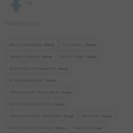
-12
Source:
oricon.co.jp
My Hero Academia -
Food wars ! -
Manga
Manga
Seraph of the end -
World Trigger -
Manga
Manga
Ôkami Heika no Hanayome -
Manga
En selle, Sakamichi ! -
Manga
Kekkai Sensen - Back 2 Back -
Manga
The Ancient Magus Bride -
Manga
Yowamushi Pedal - Spare Bike -
Blue Giant -
Manga
Manga
Monthly Girls' Nozaki-kun -
Baki-Dou -
Manga
Manga