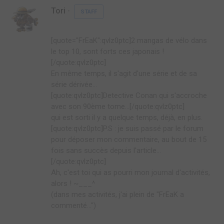
Tori
STAFF
[quote="FrEaK":qvlz0ptc]2 mangas de vélo dans
le top 10, sont forts ces japonais !
[/quote:qvlz0ptc]
En même temps, il s'agit d'une série et de sa
série dérivée...
[quote:qvlz0ptc]Detective Conan qui s'accroche
avec son 90ème tome...[/quote:qvlz0ptc]
qui est sorti il y a quelque temps, déjà, en plus.
[quote:qvlz0ptc]P.S : je suis passé par le forum
pour déposer mon commentaire, au bout de 15
fois sans succès depuis l'article...
[/quote:qvlz0ptc]
Ah, c'est toi qui as pourri mon journal d'activités,
alors ! ~___^
(dans mes activités, j'ai plein de "FrEaK a
commenté...")