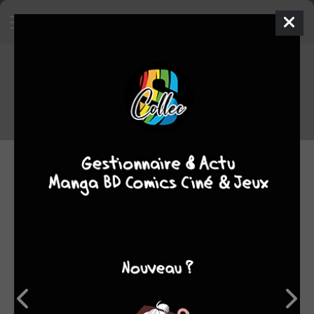
Top des ventes Japon du
05/09/2016 au 11/09/2016
Voici le TOP des tomes qui se sont le plus vendus au Japon entre
le 05/09/2016 et le 11/09/2016
15.09.2016 09:10 par
Skeet
Manga
4238 lectures