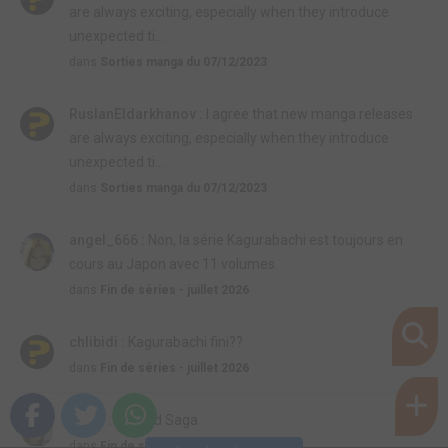
are always exciting, especially when they introduce
unexpected ti...
dans
Sorties manga du 07/12/2023
RuslanEldarkhanov :
I agree that new manga releases
are always exciting, especially when they introduce
unexpected ti...
dans
Sorties manga du 07/12/2023
angel_666 :
Non, la série Kagurabachi est toujours en
cours au Japon avec 11 volumes.
dans
Fin de séries - juillet 2026
chlibidi :
Kagurabachi fini??
dans
Fin de séries - juillet 2026
rom7 :
Vinland Saga
dans
Fin de séries - mai 2026