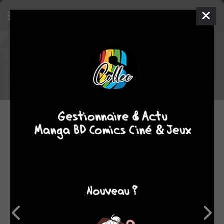
Komikku vous offre des cartes de
voeux The Ancient Magus Bride
Et sans obligation d'achat, s'il vous plaît !
07.11.2016 13:43 par
Skeet
Evènement
2424
lectures
Dès jeudi 10 novembre
, vous pourrez vous procurer
gratuitement une carte de voeux aux couleurs de
The Ancient
Magus Bride
, une des séries phares
des éditions Komikku
.