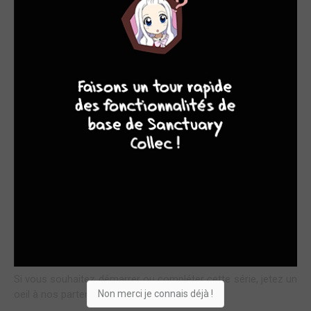
9
8
9
8
Cette fois-ci, pas de conditions particulières, il suffit de vous
rendre dans une des librairies participantes et de demander
gentiment ;) Et comme d'habitude, ne tardez pas trop car les
stocks sont limités ! Pour rappel, la série compte
actuellement 6 tomes au Japon et 5 chez nous.
Si vous souhaitez démarrer ou compléter cette série, jetez un
Non merci je connais déjà !
oeil à nos partenaires :