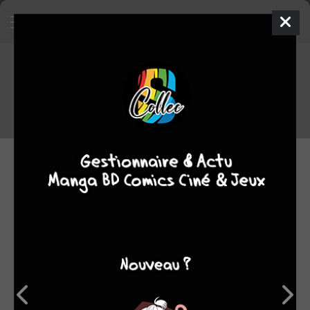
Concours March Comes in like a
Lion
5 exemplaires du manga à gagner !
15.02.2017 14:11 par
Skeet
Manga
2859 lectures
Nous vous proposons un petit concours en partenariat avec
les éditions Kana
pour vous permettre de peut-être remporter
un des 5 exemplaires du premier tome de
March Comes in
like a Lion
mis en jeu !