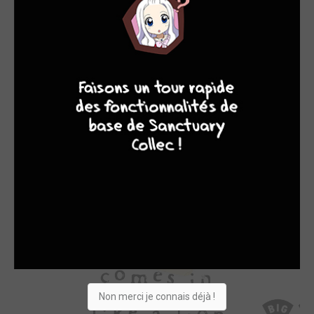
9
8
9
8
Non merci je connais déjà !