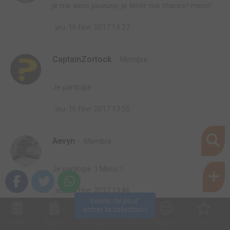
je me sens joueuse, je tente ma chance! merci!
jeu. 16 févr. 2017 14:27
CaptainZortock
Membre
Je participe
jeu. 16 févr. 2017 13:55
Aevyn
Membre
Je participe :) Merci !
jeu. 16 févr. 2017 13:46
Inscris-toi pour 
entrer ta collection !
neobabar
Membre
Collec
Shop. list
Planning
Animes
Découvrir
Envies