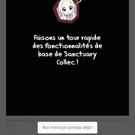
9
8
7
6
Interview de Chie Inudoh (ci-après [CI]), accompagnée de sa
responsable Natsuyo Morioka ([NM]) et d'Ahmed Agne (AA),
éditeur et co-fondateur des éditions Ki-oon.
Les
questions sont de Paul Ozouf pour Journal du Japon [JJ],
Tori pour Manga-Sanctuary [MS], Rama Sankare pour les
Illuminatis [RI]
et Thomas Hajdukowicz pour le magazine Zoo
[ZO].
Non merci je connais déjà !