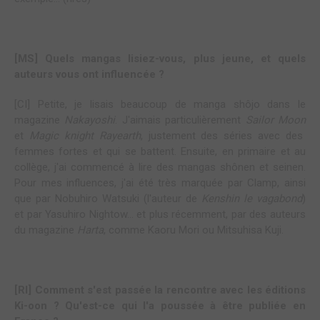
[MS] Quels mangas lisiez-vous, plus jeune, et quels
auteurs vous ont influencée ?
[CI] Petite, je lisais beaucoup de manga shôjo dans le
magazine
Nakayoshi
. J'aimais particulièrement
Sailor Moon
et
Magic knight Rayearth
, justement des séries avec des
femmes fortes et qui se battent. Ensuite, en primaire et au
collège, j'ai commencé à lire des mangas shônen et seinen.
Pour mes influences, j'ai été très marquée par Clamp, ainsi
que par Nobuhiro Watsuki (l'auteur de
Kenshin le vagabond
)
et par Yasuhiro Nightow... et plus récemment, par des auteurs
du magazine
Harta
, comme Kaoru Mori ou Mitsuhisa Kuji.
[RI] Comment s'est passée la rencontre avec les éditions
Ki-oon ? Qu'est-ce qui l'a poussée à être publiée en