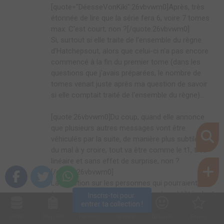
[quote="DéesseVonKiki":26vbvwm0]Après, très
étonnée de lire que la série fera 6, voire 7 tomes
max. C'est court, non ?[/quote:26vbvwm0]
Si, surtout si elle traite de l'ensemble du règne
d'Hatchepsout, alors que celui-ci n'a pas encore
commencé à la fin du premier tome (dans les
questions que j'avais préparées, le nombre de
tomes venait juste après ma question de savoir
si elle comptait traité de l'ensemble du règne)...
[quote:26vbvwm0]Du coup, quand elle annonce
que plusieurs autres messages vont être
véhiculés par la suite, de manière plus subtile j'ai
du mal à y croire, tout va être comme le t1, très
linéaire et sans effet de surprise, non ?
[/quote:26vbvwm0]
La question sur les personnes qui pourraient
trouver que le message manque de subtilité, c'est
Inscris-toi pour 
entrer ta collection !
parce que je m'inclus dans ces personnes : j'ai
bien aimé le titre, mais on voit le message
Collec
Shop. list
Planning
Animes
Découvrir
Envies