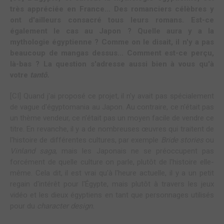
très appréciée en France... Des romanciers célèbres y
ont d'ailleurs consacré tous leurs romans. Est-ce
également le cas au Japon ? Quelle aura y a la
mythologie égyptienne ? Comme on le disait, il n'y a pas
beaucoup de mangas dessus... Comment est-ce perçu,
là-bas ? La question s'adresse aussi bien à vous qu'à
votre
tantô.
[CI] Quand j'ai proposé ce projet, il n'y avait pas spécialement
de vague d'égyptomania au Japon. Au contraire, ce n'était pas
un thème vendeur, ce n'était pas un moyen facile de vendre ce
titre. En revanche, il y a de nombreuses œuvres qui traitent de
l'histoire de différentes cultures, par exemple
Bride stories
ou
Vinland saga
, mais les Japonais ne se préoccupent pas
forcément de quelle culture on parle, plutôt de l'histoire elle-
même. Cela dit, il est vrai qu'à l'heure actuelle, il y a un petit
regain d'intérêt pour l'Égypte, mais plutôt à travers les jeux
vidéo et les dieux égyptiens en tant que personnages utilisés
pour du
character design.