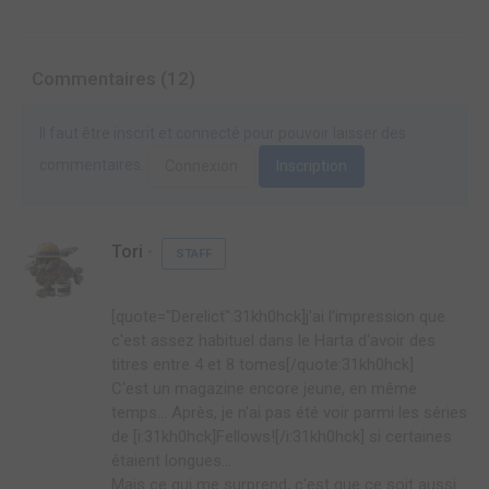
Commentaires (12)
Il faut être inscrit et connecté pour pouvoir laisser des
commentaires.
Connexion
Inscription
Tori
STAFF
[quote="Derelict":31kh0hck]j'ai l'impression que
c'est assez habituel dans le Harta d'avoir des
titres entre 4 et 8 tomes[/quote:31kh0hck]
C'est un magazine encore jeune, en même
temps... Après, je n'ai pas été voir parmi les séries
de [i:31kh0hck]Fellows![/i:31kh0hck] si certaines
étaient longues...
Mais ce qui me surprend, c'est que ce soit aussi