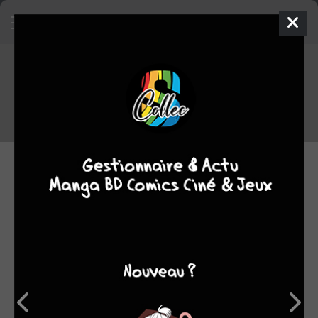
Interview Chie INUDOH auteure de
Reine d'Egypte
19.04.2017 08:27 par
Tori
Interview
3736 lectures