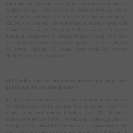
Satonaka ; le titre dont vous parlez n'est plus disponible en
volume physique, je l'ai donc pris en version numérique lors de
ma phase de recherche sur ce qui existait déjà en manga sur
l'Égypte. Il ne m'a pas vraiment influencé, puisque j'avais déjà
décidé de traiter de Hachepsout. En revanche, du même
auteur, le manga
Umi no aurora
m'a plus marqué. On y parle
de Hatchepsout, mais de façon négative : c'est la méchante
qui brime l'héroïne. Or, j'avais plutôt envie de montrer
Hatchepsout sous un jour positif.
[RI] Quelles sont les principales libertés que vous avez
prises pour écrire cette histoire ?
[CI] Il y a encore beaucoup de zones d'ombres dans l'histoire
de Hatchepsout, on ne sait pas tout de sa vie : c'est trop
ancien. Dans mon manga, il doit y avoir 20% de réalité
historique et 80% de fiction. Il ne faut pas oublier que c'est un
manga, et donc avant tout une œuvre de divertissement. J'ai
donc cherché à faire en sorte que ce soit surtout plaisant à