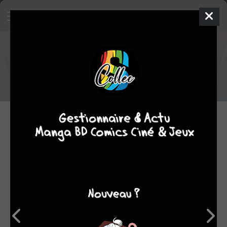
Sorties manga du 24/07/2020
Voici la liste des sorties manga du 24/07/2020
24.07.2020 06:00 par
Skeet
Manga
1784 lectures
NOUVELLES SÉRIES
VENDREDI 24 JUILLET 2020
Darling in the Franxx
@ANIME
/ COLLECTOR LIMITÉE
Série TV animée