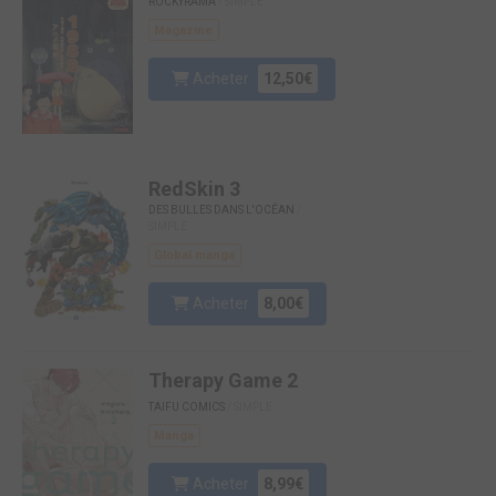
ROCKYRAMA
/ SIMPLE
Magazine
Acheter
12,50€
RedSkin 3
DES BULLES DANS L'OCÉAN
/
SIMPLE
Global manga
Acheter
8,00€
Therapy Game 2
TAIFU COMICS
/ SIMPLE
Manga
Acheter
8,99€