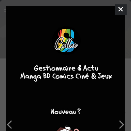
Décès de Leiji Matsumoto
20.02.2023 12:22 par
Neginator
People
5805
lectures
C'est avec une immense tristesse que nous apprenons
aujourd'hui le décès de
Leiji MATSUMOTO
... Il est parti à
bord du Galaxy Express le 13 février dernier à l'âge de 85 ans.
Ce grand maître a fait voyager bon nombre d'entre nous avec
ses mangas dans le genre space opera tels que
Capitaine
Albator
,
Galaxy Express 999
,
L'anneau des Nibelungen
,
Yamato Le cuirassé de l'espace
et tant d'autres qui ont été