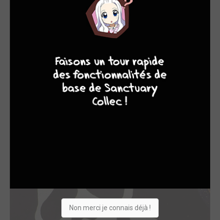
adaptés en films, séries...
En 2003, il a dévoilé sa grande collaboration avec le groupe
Daft Punk
pour le long-métrage d'animation
Interstella 5555.
9
8
9
8
Rêveur au grand cœur, il a déjà pu venir en France à plusieurs
reprises et en 2018-2019, il confie son grand héros Albator à
Jérôme Alquie
pour la bande-dessinée
Capitaine Albator -
Mémoires de l'Arcadia
.
Un grand nom du manga s'est éteint aujourd'hui. Mais il brillera
à tout jamais ! Qu'il repose en paix...
Retrouvez bon nombre de ses œuvres aux éditions
Kana
et
quelques unes chez
Black Box
.
Non merci je connais déjà !