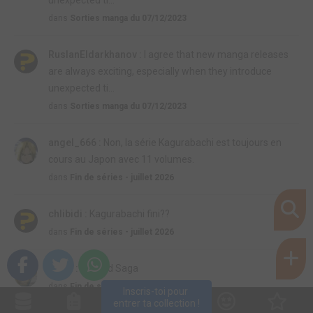
unexpected ti...
dans
Sorties manga du 07/12/2023
RuslanEldarkhanov :
I agree that new manga releases
are always exciting, especially when they introduce
unexpected ti...
dans
Sorties manga du 07/12/2023
angel_666 :
Non, la série Kagurabachi est toujours en
cours au Japon avec 11 volumes.
dans
Fin de séries - juillet 2026
chlibidi :
Kagurabachi fini??
dans
Fin de séries - juillet 2026
rom7 :
Vinland Saga
dans
Fin de séries - mai 2026
Inscris-toi pour 
entrer ta collection !