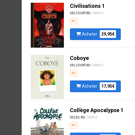
Civilisations 1
DELCOURT BD
/ SIMPLE
BD
Acheter
29,95€
Coboye
DELCOURT BD
/ SIMPLE
BD
Acheter
17,95€
Collège Apocalypse 1
SOLEIL BD
/ SIMPLE
BD