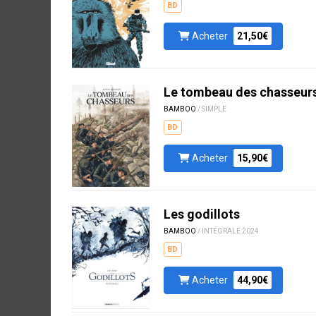
BD
Acheter
21,50€
Le tombeau des chasseur
BAMBOO
/ SIMPLE
BD
Acheter
15,90€
Les godillots
BAMBOO
/ INTÉGRALE 2024
BD
Acheter
44,90€