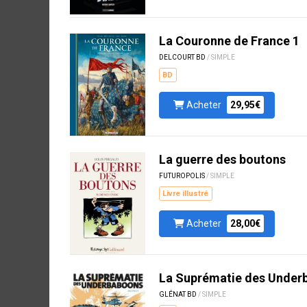
La Couronne de France 1
DELCOURT BD
/ SIMPLE
BD
Acheter
29,95€
La guerre des boutons
FUTUROPOLIS
/ SIMPLE
Livre illustré
Acheter
28,00€
La Suprématie des Under
GLÉNAT BD
/ SIMPLE