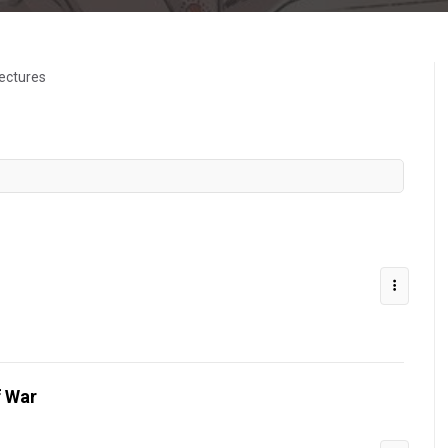
ectures
f War