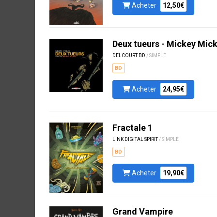
Acheter
12,50€
Deux tueurs - Mickey Mic
DELCOURT BD
/ SIMPLE
BD
Acheter
24,95€
Fractale 1
LINK DIGITAL SPIRIT
/ SIMPLE
BD
Acheter
19,90€
Grand Vampire