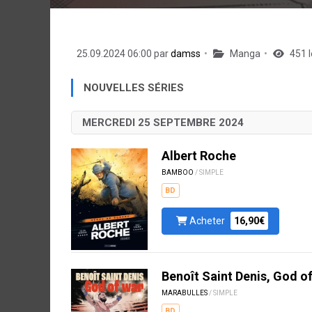
25.09.2024 06:00 par
damss
Manga
451 l
NOUVELLES SÉRIES
MERCREDI 25 SEPTEMBRE 2024
Albert Roche
BAMBOO
/ SIMPLE
BD
Acheter
16,90€
Benoît Saint Denis, God o
MARABULLES
/ SIMPLE
BD