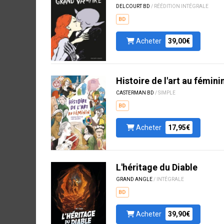
DELCOURT BD
/ RÉÉDITION INTÉGRALE
BD
Acheter
39,00€
Histoire de l'art au fémini
CASTERMAN BD
/ SIMPLE
BD
Acheter
17,95€
L'héritage du Diable
GRAND ANGLE
/ INTÉGRALE
BD
Acheter
39,90€