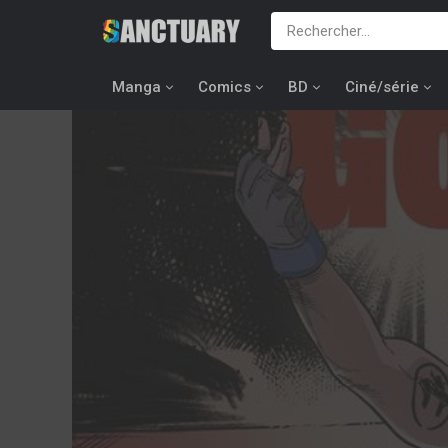
Manga
Comics
BD
Ciné/série