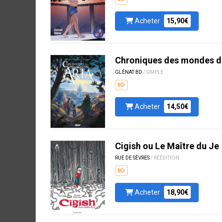
Acheter
15,90€
Chroniques des mondes d'
GLÉNAT BD
/ SIMPLE
BD
Acheter
14,50€
Cigish ou Le Maître du Je
RUE DE SÈVRES
/ RÉÉDITION
BD
Acheter
18,90€