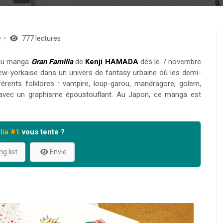
e
777 lectures
 du manga
Gran Familia
de
Kenji HAMADA
dès le 7 novembre
new-yorkaise dans un univers de fantasy urbaine où
les demi-
érents folklores : vampire, loup-garou, mandragore, golem,
avec un graphisme époustouflant. Au Japon, ce manga est
lia #1
vous tente ?
g list
Envie