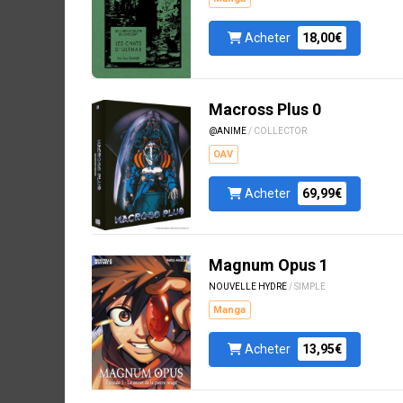
Acheter
18,00€
Macross Plus 0
@ANIME
/ COLLECTOR
OAV
Acheter
69,99€
Magnum Opus 1
NOUVELLE HYDRE
/ SIMPLE
Manga
Acheter
13,95€