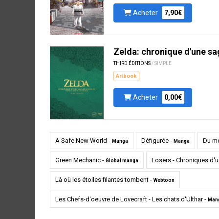
Acheter
7,90€
Zelda: chronique d'une sa
THIRD ÉDITIONS
/ SIMPLE
Artbook
Acheter
0,00€
A Safe New World -
Défigurée -
Du mo
Manga
Manga
Green Mechanic -
Losers - Chroniques d'
Global manga
Là où les étoiles filantes tombent -
Webtoon
Les Chefs-d'oeuvre de Lovecraft - Les chats d'Ulthar -
Man