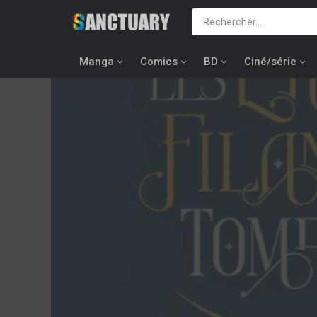
Manga
Comics
BD
Ciné/série