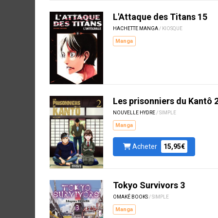
L'Attaque des Titans 15
HACHETTE MANGA
/ KIOSQUE
Manga
Les prisonniers du Kantô 
NOUVELLE HYDRE
/ SIMPLE
Manga
Acheter
15,95€
Tokyo Survivors 3
OMAKÉ BOOKS
/ SIMPLE
Manga