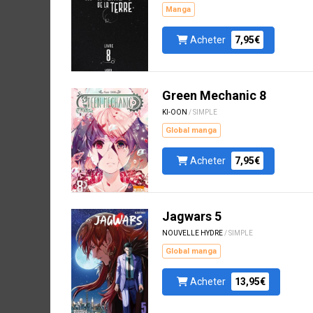
Manga
Acheter
7,95€
Green Mechanic 8
KI-OON
/ SIMPLE
Global manga
Acheter
7,95€
Jagwars 5
NOUVELLE HYDRE
/ SIMPLE
Global manga
Acheter
13,95€