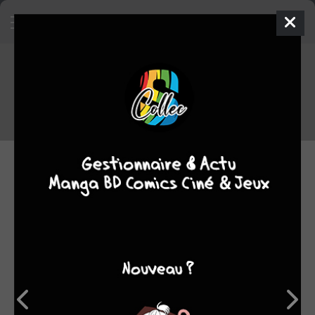
Séries les plus attendues au
09/05/2025
Découvrez les séries les plus attendues par les membres de
Manga Sanctuary !
09.05.2025 10:00 par
Skeet
Manga
2590 lectures
Le classement ci-dessous concerne les séries à paraître
dans moins 60 jours. Il se base sur les tomes 1 les plus
présents dans les shopping lists et les watch lists (séries
surveillées) des membres de MS.
Pensez donc à rajouter les nouvelles séries qui vous tentent à
votre shopping list ou à votre watch list pour faire évoluer ce
classement !