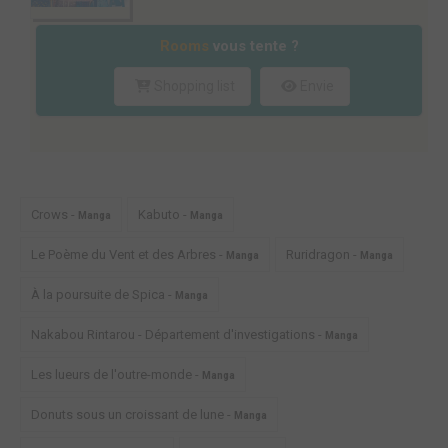
Rooms
vous tente ?
Shopping list
Envie
Crows -
Kabuto -
Manga
Manga
Le Poème du Vent et des Arbres -
Ruridragon -
Manga
Manga
À la poursuite de Spica -
Manga
Nakabou Rintarou - Département d'investigations -
Manga
Les lueurs de l'outre-monde -
Manga
Donuts sous un croissant de lune -
Manga