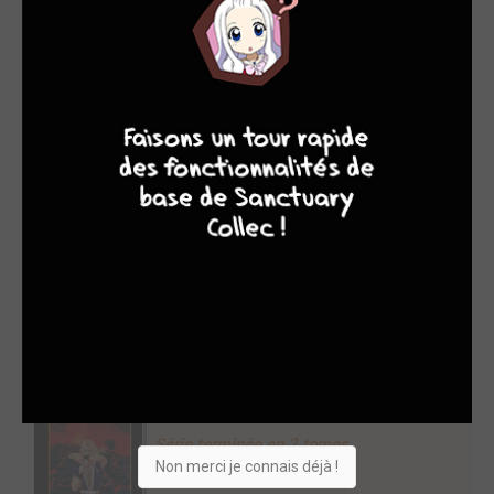
1. CROWS (36)
A paraître le 27/06/2025 chez
kana
Shonen
Série terminée en 19 tomes
6
10
7
8
Crows #1
vous tente ?
Shopping list
Envie
2. KABUTO (21)
A paraître le 30/05/2025 chez
ISAN Manga
Shonen
Série terminée en 2 tomes
Non merci je connais déjà !