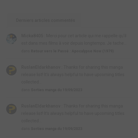
Derniers articles commentés
Micka8405 :
Merci pour cet article qui me rappelle qu'il
est dans mes films à voir depuis longtemps. Je tache...
dans
Retour vers le Passé : Apocalypse Now (1979)
RuslanEldarkhanov :
Thanks for sharing this manga
release list! It's always helpful to have upcoming titles
collected...
dans
Sorties manga du 19/09/2023
RuslanEldarkhanov :
Thanks for sharing this manga
release list! It's always helpful to have upcoming titles
collected...
dans
Sorties manga du 19/09/2023