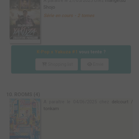
A paraître le 21/05/2025 chez
mangetsu
Shojo
Série en cours - 2 tomes
K-Pop x Yakuza #1
vous tente ?
Shopping list
Envie
10. ROOMS (4)
A paraître le 04/06/2025 chez
delcourt /
tonkam