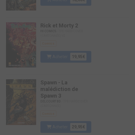
Rick et Morty 2
HI COMICS
/ TPB HARDCOVER
(CARTONNÉE) V2
Comics
Acheter
19,95€
Spawn - La
malédiction de
Spawn 3
DELCOURT BD
/ TPB HARDCOVER
(CARTONNÉE)
Comics
Acheter
29,95€