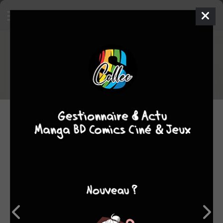
Sorties comics du 21/05/2025
Voici la liste des sorties comics du 21/05/2025
21.05.2025 06:00 par
Blackiruah
Manga
336
lectures
NOUVELLES SÉRIES
MERCREDI 21 MAI 2025
Conan - La Bataille
de la Pierre Noire
PANINI COMICS
/ TPB HARDCOVER