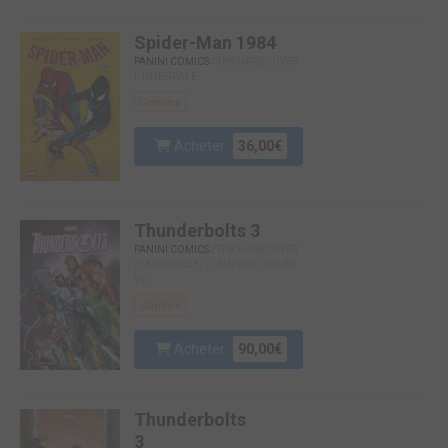
Spider-Man 1984
PANINI COMICS
/ TPB HARDCOVER -
L'INTÉGRALE
Comics
Acheter
36,00€
Thunderbolts 3
PANINI COMICS
/ TPB HARDCOVER
(CARTONNÉE) - OMNIBUS - ISSUES
V2
Comics
Acheter
90,00€
Thunderbolts
3