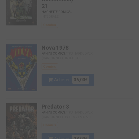
21
HACHETTE COMICS
/
INTÉGRALE
Comics
Nova 1978
PANINI COMICS
/ TPB HARDCOVER
(CARTONNÉE) - INTÉGRALE
Comics
Acheter
36,00€
Predator 3
PANINI COMICS
/ TPB HARDCOVER
(CARTONNÉE) - ISSUES V1 MARVEL
Comics
Acheter
18,00€