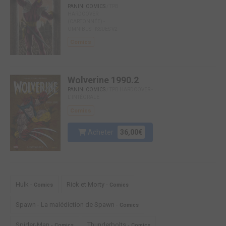
PANINI COMICS
/ TPB
HARDCOVER
(CARTONNÉE) -
OMNIBUS - ISSUES V2
Comics
Wolverine 1990.2
PANINI COMICS
/ TPB HARDCOVER -
L'INTÉGRALE
Comics
Acheter
36,00€
Hulk -
Rick et Morty -
Comics
Comics
Spawn - La malédiction de Spawn -
Comics
Spider-Man -
Thunderbolts -
Comics
Comics