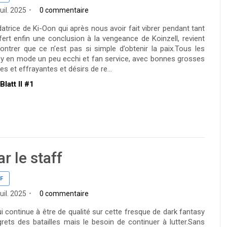
uil. 2025
0 commentaire
datrice de Ki-Oon qui après nous avoir fait vibrer pendant tant
fert enfin une conclusion à la vengeance de Koinzell, revient
ntrer que ce n’est pas si simple d’obtenir la paix.Tous les
y en mode un peu ecchi et fan service, avec bonnes grosses
s et effrayantes et désirs de re...
Blatt II #1
r le staff
F
uil. 2025
0 commentaire
i continue à être de qualité sur cette fresque de dark fantasy
rets des batailles mais le besoin de continuer à lutter.Sans