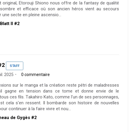
 original, Etorouji Shiono nous offre de la fantasy de qualité
 sombre et efficace où son ancien héros vient au secours
r une secte en pleine ascensio...
Blatt II #2
#2
STAFF
uil. 2025
0 commentaire
lexions sur le manga et la création reste pétri de maladresses
, il gagne en tension dans ce tome et donne envie de le
tous ces fils. Takahiro Kato, comme l'un de ses personnages,
t cela s'en ressent. Il bombarde son histoire de nouvelles
ur continuer à la faire vivre et nou...
Anneau de Gygès #2