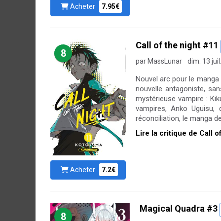
Acheter
7.95€
Call of the night #11
8
par MassLunar
dim. 13 jui
Nouvel arc pour le manga C
nouvelle antagoniste, san
mystérieuse vampire : Kik
vampires, Anko Uguisu, 
réconciliation, le manga d
Lire la critique de Call 
Acheter
7.2€
Magical Quadra #3
8