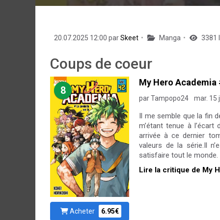
20.07.2025 12:00 par
Skeet
Manga
3381 
Coups de coeur
My Hero Academia 
8
par Tampopo24
mar. 15 j
Il me semble que la fin 
m’étant tenue à l’écart 
arrivée à ce dernier tom
valeurs de la série.Il n
satisfaire tout le monde. 
Lire la critique de My
Acheter
6.95€