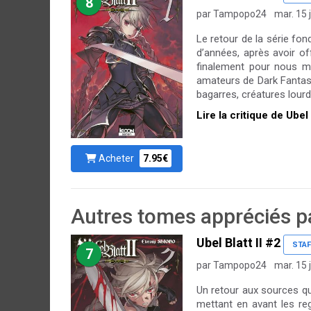
8
par Tampopo24
mar. 15 j
Le retour de la série fon
d’années, après avoir of
finalement pour nous mo
amateurs de Dark Fantas
bagarres, créatures lourde
Lire la critique de Ubel 
Acheter
7.95€
Autres tomes appréciés pa
Ubel Blatt II #2
STAF
7
par Tampopo24
mar. 15 j
Un retour aux sources qu
mettant en avant les reg