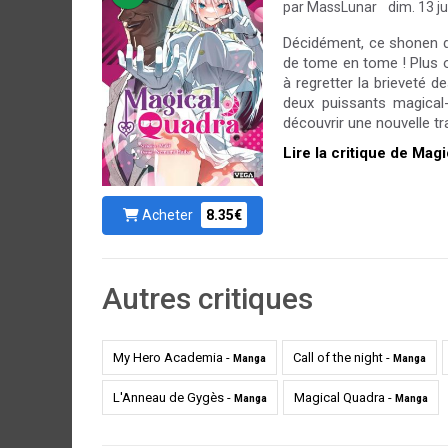
par MassLunar
dim. 13 ju
Décidément, ce shonen d
de tome en tome ! Plus o
à regretter la brieveté
deux puissants magical-
découvrir une nouvelle tr
Lire la critique de Mag
Acheter
8.35€
Autres critiques
My Hero Academia -
Call of the night -
Manga
Manga
L'Anneau de Gygès -
Magical Quadra -
Manga
Manga