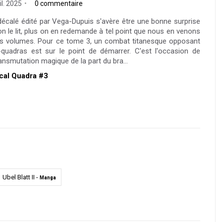
il. 2025
0 commentaire
écalé édité par Vega-Dupuis s'avère être une bonne surprise
n le lit, plus on en redemande à tel point que nous en venons
 des volumes. Pour ce tome 3, un combat titanesque opposant
quadras est sur le point de démarrer. C'est l'occasion de
ansmutation magique de la part du bra...
ical Quadra #3
Ubel Blatt II -
Manga