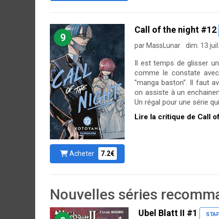
Call of the night #12
9
par MassLunar
dim. 13 jui
Il est temps de glisser un
comme le constate avec
"manga baston". Il faut 
on assiste à un enchaine
Un régal pour une série qui
Lire la critique de Call 
Acheter
7.2€
Nouvelles séries recomma
Ubel Blatt II #1
STAF