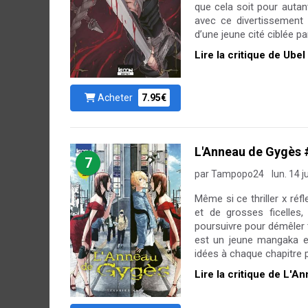
que cela soit pour autant
avec ce divertissement
d’une jeune cité ciblée pa
Lire la critique de Ubel 
Acheter
7.95€
L'Anneau de Gygès 
7
par Tampopo24
lun. 14 j
Même si ce thriller x réf
et de grosses ficelles
poursuivre pour démêler 
est un jeune mangaka es
idées à chaque chapitre po
Lire la critique de L'