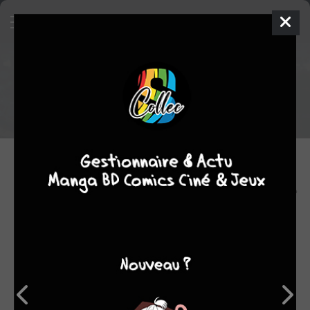
Marriage Toxin sort en anime!
l'adaptation en série TV animé est prévue pour 2026!
03.10.2025 18:00 par
Skeet
Anime
4329 lectures
La Shueisha
a annoncé que
le manga Marriage
Toxin
obtiendrait un
anime télévisé
en 2026!