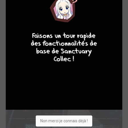
7
8
8
10
Non merci je connais déjà !