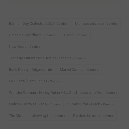
Batman Day Collector 2025 -
Ultimate universe -
Comics
Comics
Helen de Wyndhorn -
X-Men -
Comics
Comics
New Gods -
Comics
Teenage Mutant Ninja Turtles Classics -
Comics
Buck Danny - Origines -
Marvel Comics -
BD
Comics
La Guerre (Garth Ennis) -
Comics
Wonder Woman / Harley Quinn – La Souffrance et le Don -
Comics
Malicia - Terre sauvage -
Silver Surfer - Black -
Comics
Comics
The Moon is following Us -
Derrière la porte -
Comics
Comics