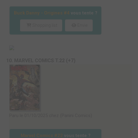
Buck Danny - Origines #4
vous tente ?
Shopping list
Envie
10. MARVEL COMICS T.22 (+7)
Paru le 01/10/2025 chez (Panini Comics)
Marvel Comics #22
vous tente ?