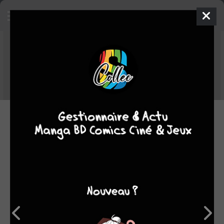
Top COMICS hebdo du 29/09/2025
au 05/10/2025
Voici le TOP des comics les plus ajoutés dans les collections des
membres de Sanctuary entre le 29/09/2025 et le 05/10/2025.
06.10.2025 12:00 par
Blackiruah
Manga
198
lectures