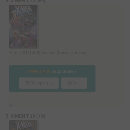
4. X-MEN T.20 (+9)
Paru le 01/10/2025 chez (Panini Comics)
X-Men #20
vous tente ?
Shopping list
Envie
5. X-MEN T.19 (+9)