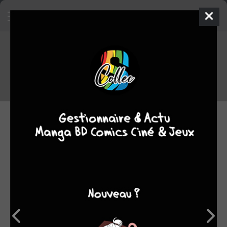
Sorties manga du 03/02/2026
Voici la liste des sorties manga du 03/02/2026
03.02.2026 06:00 par
Skeet
Manga
2902 lectures
NOUVELLES SÉRIES
MARDI 3 FÉVRIER 2026
Détective Conan -
Film 27 : L'Étoile à 1
million de dollars
EUROZOOM
/ COMBO BLU-RAY +