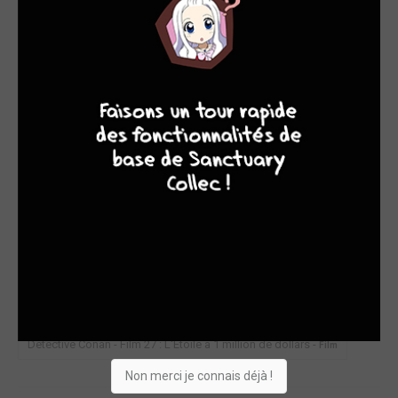
DVD
Film
Acheter
35,40€
9
8
7
6
SÉRIES EN COURS
SPY×FAMILY 2
CRUNCHYROLL KAZE
/ COFFRET
BLU-RAY
Série TV animée
Acheter
0,00€
Détective Conan - Film 27 : L'Étoile à 1 million de dollars -
Film
Non merci je connais déjà !