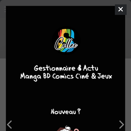
Sorties BD du 03/06/2026
Voici la liste des sorties BD du 03/06/2026
03.06.2026 06:00 par
damss
Manga
124 lectures
NOUVELLES SÉRIES
MERCREDI 3 JUIN 2026
24 Heures du Mans
GLÉNAT BD
/ EDITION
ANNIVERSAIRE 2026
BD