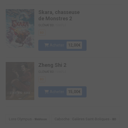
Skara, chasseuse
de Monstres 2
GLÉNAT BD
/ SIMPLE
BD
Acheter
12,00€
Zheng Shi 2
GLÉNAT BD
/ SIMPLE
BD
Acheter
15,00€
Lore Olympus -
Caboche : Galères Saint-Boliques -
Webtoon
BD