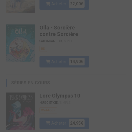
Acheter
22,00€
Olla - Sorcière
contre Sorcière
SARBACANE BD
/ SIMPLE
BD
Acheter
14,90€
SÉRIES EN COURS
Lore Olympus 10
HUGO ET CIE
/ SIMPLE
Webtoon
Acheter
24,95€