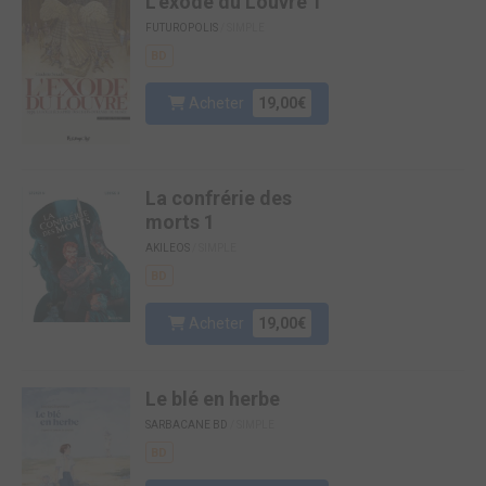
L'exode du Louvre 1
FUTUROPOLIS
/ SIMPLE
BD
Acheter
19,00€
La confrérie des
morts 1
AKILEOS
/ SIMPLE
BD
Acheter
19,00€
Le blé en herbe
SARBACANE BD
/ SIMPLE
BD