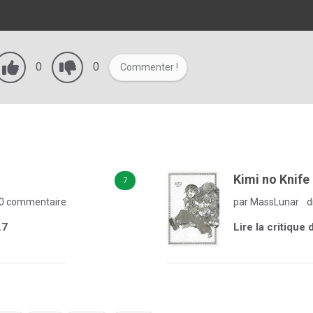
0
0
Commenter !
Kimi no Knife 
7
0 commentaire
par MassLunar
d
.7
Lire la critique 