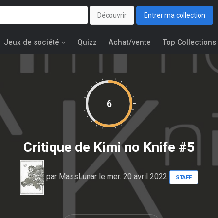
Découvrir
Entrer ma collection
Jeux de société
Quizz
Achat/vente
Top Collections
6
Critique de
Kimi no Knife #5
par
MassLunar
le mer. 20 avril 2022
STAFF