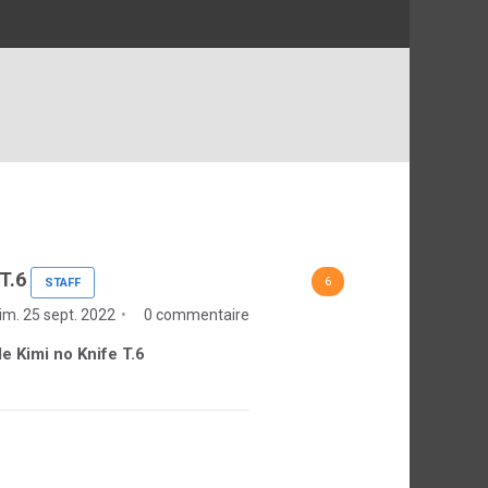
T.6
6
STAFF
im. 25 sept. 2022
0 commentaire
de Kimi no Knife T.6