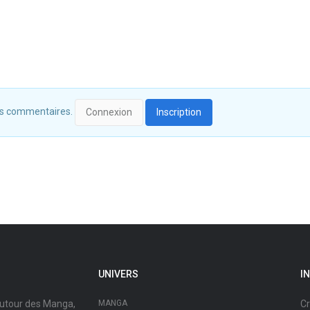
 des commentaires.
Connexion
Inscription
UNIVERS
I
autour des Manga,
MANGA
Cr