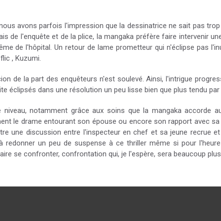
nous avons parfois l'impression que la dessinatrice ne sait pas tr
iais de l'enquête et de la plice, la mangaka préfère faire intervenir 
même de l'hôpital. Un retour de lame prometteur qui n'éclipse pas l'i
 flic , Kuzumi.
ion de la part des enquêteurs n'est soulevé. Ainsi, l'intrigue progre
te éclipsés dans une résolution un peu lisse bien que plus tendu par
le niveau, notamment grâce aux soins que la mangaka accorde a
ment le drame entourant son épouse ou encore son rapport avec sa j
re une discussion entre l'inspecteur en chef et sa jeune recrue et 
 redonner un peu de suspense à ce thriller même si pour l'heure
ire se confronter, confrontation qui, je l'espère, sera beaucoup pl