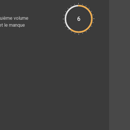
nquième volume
6
 et le manque