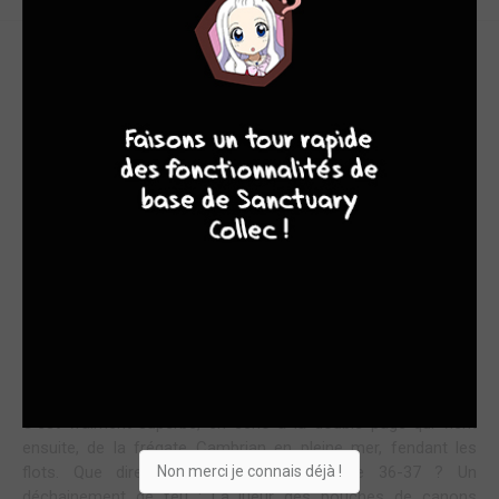
A BOULETS ROUGES
9
8
9
8
Parlons tout d’abord du dessin. Jean-Yves Delitte excelle, on
le sait, dans la description des navires, précise, vivante,
documentée. Je constate, au travers de deux planches pleine
page dans cet ouvrage, que sa palette est bien plus large.
Tout d’abord, page 14, il nous propose une vision en
perspective, des paysages escarpés grecs, avec au premier
plan, des maisons et une chapelle quasi-troglodytes,
enfoncées dans la roche, tandis qu’une coulée verte nous
plonge vers la vallée. Quelques pages plus loin, il nous
émerveille avec son traitement si particulier et si vivant de la
mer et des vagues, que l’on voit bouger et dont on entend les
clapotis. Dans un camaïeu de couleurs, à la frange d’écume.
C’est vraiment superbe, en écho à la double page qui vient
ensuite, de la frégate Cambrian en pleine mer, fendant les
Non merci je connais déjà !
flots. Que dire enfin de la double page 36-37 ? Un
déchainement de feu ; La lueur des bouches de canons