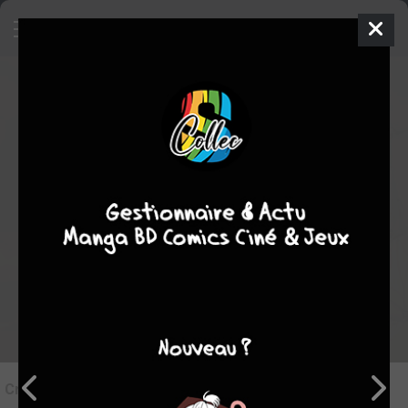
7
Critique de
Les grandes batailles
navales #26
par
vedge
le mer. 3 juin 2026
STAFF
Rédiger une critique
Critique de
Les grandes batailles navales #26