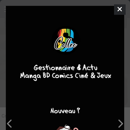
8
Critique de
One-Punch Man #1
par
Yami Shadow
le sam. 16 avril 2016
Rédiger une critique
Critique de
One-Punch Man #1