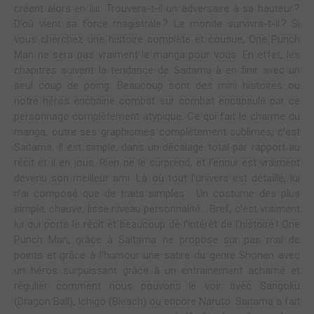
créent alors en lui. Trouvera-t-il un adversaire à sa hauteur ?
D’où vient sa force magistrale ? Le monde survivra-t-il ? Si
vous cherchez une histoire complète et cousue, One Punch
Man ne sera pas vraiment le manga pour vous. En effet, les
chapitres suivent la tendance de Saitama à en finir avec un
seul coup de poing. Beaucoup sont des mini histoires ou
notre héros enchaine combat sur combat encapsulé par ce
personnage complètement atypique. Ce qui fait le charme du
manga, outre ses graphismes complètement sublimes, c’est
Saitama. Il est simple, dans un décalage total par rapport au
récit et il en joue. Rien ne le surprend, et l’ennui est vraiment
devenu son meilleur ami. Là où tout l’univers est détaillé, lui
n’ai composé que de traits simples : Un costume des plus
simple, chauve, lisse niveau personnalité… Bref, c’est vraiment
lui qui porte le récit et beaucoup de l’intérêt de l’histoire ! One
Punch Man, grâce à Saitama ne propose sur pas mal de
points et grâce à l’humour une satire du genre Shonen avec
un héros surpuissant grâce à un entrainement acharné et
régulier comment nous pouvons le voir avec Sangoku
(Dragon Ball), Ichigo (Bleach) ou encore Naruto. Saitama a fait