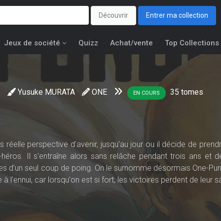
Découvrir
Entrer ma collection
Jeux de société
Quizz
Achat/vente
Top Collections
Yusuke MURATA
ONE
35
tomes
EN COURS
éelle perspective d'avenir, jusqu'au jour ou il décide de prendr
héros. Il s'entraîne alors sans relâche pendant trois ans et de
aires d'un seul coup de poing. On le surnomme désormais One-Pu
l'ennui, car lorsqu'on est si fort, les victoires perdent de leur sa