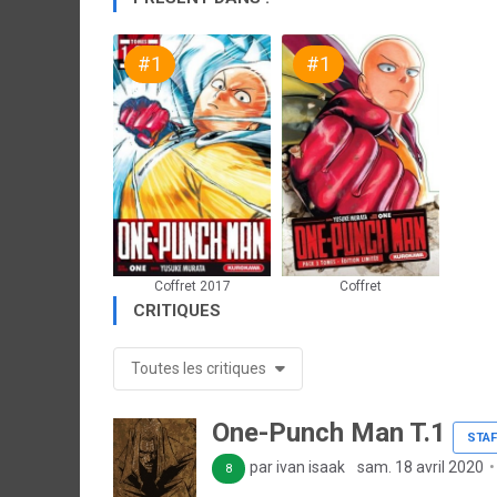
#1
#1
Coffret 2017
Coffret
CRITIQUES
Toutes les critiques
One-Punch Man T.1
STAF
par ivan isaak
sam. 18 avril 2020
8