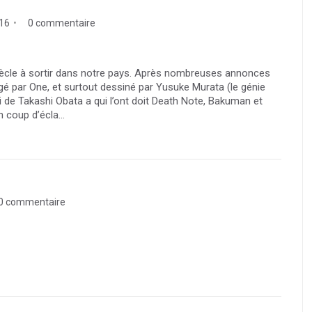
016
0 commentaire
iècle à sortir dans notre pays. Après nombreuses annonces
igé par One, et surtout dessiné par Yusuke Murata (le génie
i de Takashi Obata a qui l’ont doit Death Note, Bakuman et
n coup d’écla...
0 commentaire