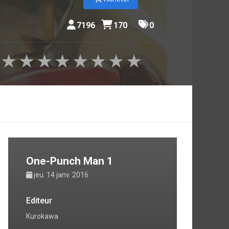
7196
170
0
★
★
★
★
★
★
★
★
One-Punch Man 1
jeu. 14 janv. 2016
Editeur
Kurokawa