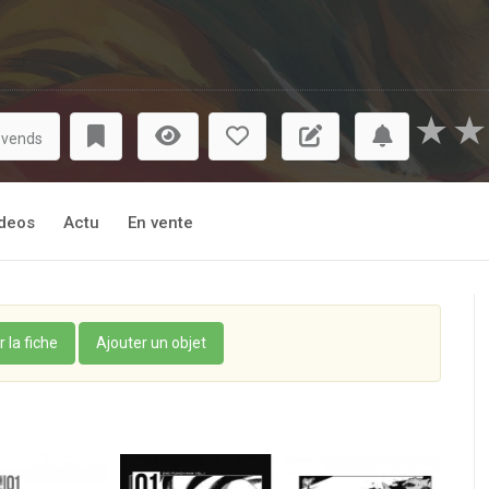
★
★
 vends
deos
Actu
En vente
r la fiche
Ajouter un objet