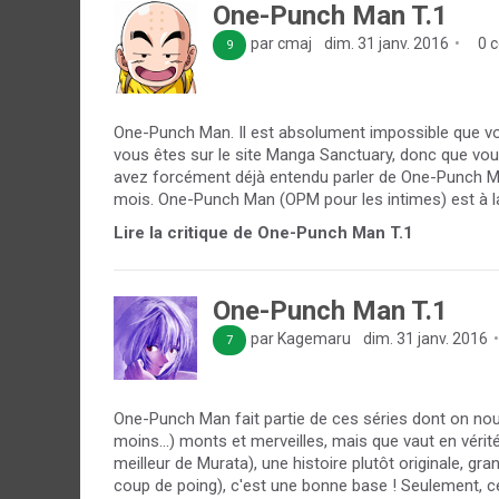
One-Punch Man T.1
par cmaj
dim. 31 janv. 2016
0 
9
One-Punch Man. Il est absolument impossible que vo
vous êtes sur le site Manga Sanctuary, donc que vou
avez forcément déjà entendu parler de One-Punch M
mois. One-Punch Man (OPM pour les intimes) est à l
Lire la critique de One-Punch Man T.1
One-Punch Man T.1
par Kagemaru
dim. 31 janv. 2016
7
One-Punch Man fait partie de ces séries dont on nou
moins...) monts et merveilles, mais que vaut en véri
meilleur de Murata), une histoire plutôt originale, 
coup de poing), c'est une bonne base ! Seulement, ce