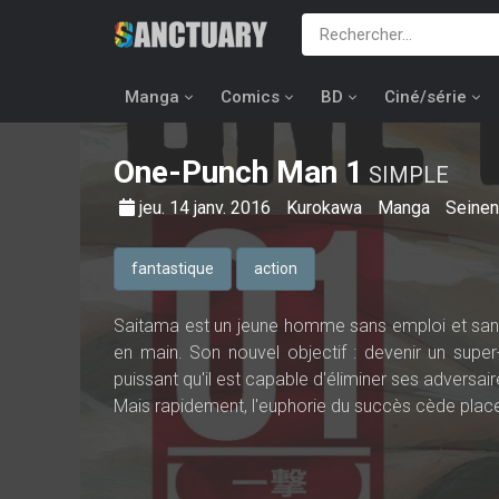
Manga
Comics
BD
Ciné/série
One-Punch Man
1
SIMPLE
jeu. 14 janv. 2016
Kurokawa
Manga
Seinen
fantastique
action
Saitama est un jeune homme sans emploi et sans r
en main. Son nouvel objectif : devenir un super-
puissant qu'il est capable d'éliminer ses advers
Mais rapidement, l'euphorie du succès cède place à 