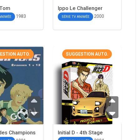
t Tom
Ippo Le Challenger
1983
2000
 ANIMÉE
SÉRIE TV ANIMÉE
ESTION AUTO.
SUGGESTION AUTO.
 des Champions
Initial D - 4th Stage