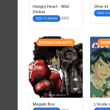
Hungry Heart - Wild
Olive e
Striker
SÉRIE TV
2002
SÉRIE TV ANIMÉE
SUGGESTION AUTO.
SUGG
Megalo Box
L'école