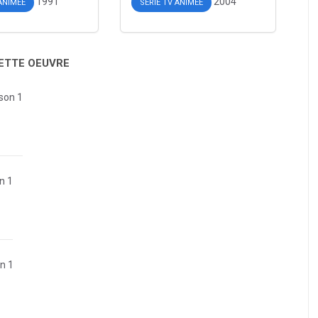
1991
2004
 ANIMÉE
SÉRIE TV ANIMÉE
CETTE OEUVRE
ison 1
n 1
on 1