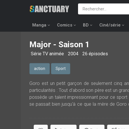
Manga
Comics
BD
Ciné/série
Major - Saison 1
Série TV animée
2004
26 épisodes
action
Sport
Goro est un petit garçon de seulement cinq ans
particularités : Tout d'abord son père est un gr
possède un talent impressionnant pour ce sport et
se passait bien jusqu'à ce que la mère de Goro 
avec son père qui se plongeait de plus en plus da
son poste de lanceur et à sortir de l'équipe. C'
batteur, mais ce qui n'était qu'une plaisanter