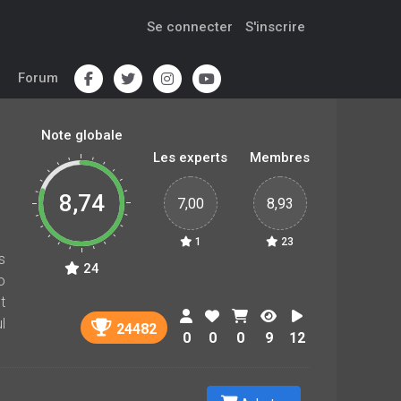
Se connecter
S'inscrire
Forum
Note globale
Les experts
Membres
8,74
7,00
8,93
1
23
s
24
o
t
l
24482
0
0
0
9
12
r
r
e