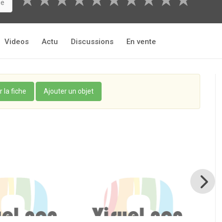
★
★
★
★
★
★
★
★
★
★
ue
Videos
Actu
Discussions
En vente
r la fiche
Ajouter un objet