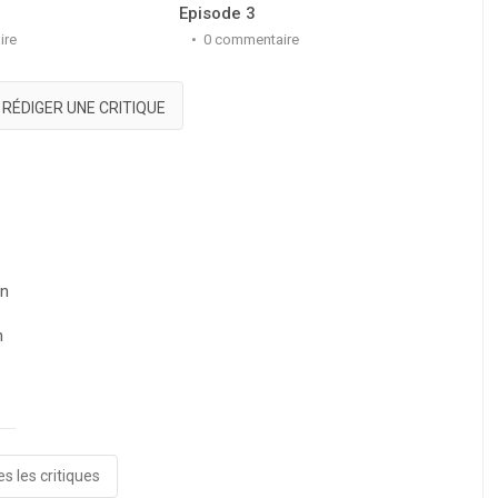
Episode 3
Epis
ire
0 commentaire
0
RÉDIGER UNE CRITIQUE
on
n
s les critiques