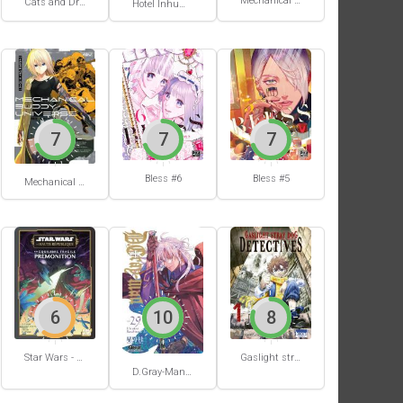
Mechanical Buddy Universe #1
Cats and Dragon #3
Hotel Inhumans #1
7
7
7
Bless #6
Bless #5
Mechanical Buddy Universe #0
6
10
8
Star Wars - La Haute République - Un équilibre fragile
Gaslight stray dog detectives #1
D.Gray-Man #29