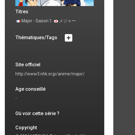
ode 4
Episode 5
 commentaire
0 commentaire
Titres
Major - Saison 1
メジャー
Thématiques/Tags
Site officiel
http://www3.nhk.or.jp/anime/major/
Age conseillé
-
Où voir cette série ?
Copyright