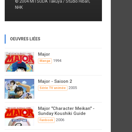
© 2004 MITSUDA Takuya / Studio Hibari,
NHK
OEUVRES LIÉES
Major
1994
Manga
Major - Saison 2
2005
Série TV animée
Major "Character Meikan" -
Sunday Koushiki Guide
2006
Fanbook