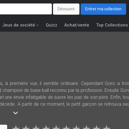
Découvrir
Entrer ma collection
Jeux de société
Quizz
Achat/vente
Top Collections
, à première vue, il semble ordinaire. Cependant Goro a troi
and champion de base-ball reconnu par la profession. Ensuite Gor
 une envie infatigable de suivre les pas de son père. Enfin, tou
décède. A partir de ce moment, le petit garçon se retrouva seu
ns son métier et finit par se blesser ce qui le força à abandonne
était sans compter son rival Shigeno qui lui suggéra de deveni
ie devint réalité : de là les aventures de Goro et de son pèr