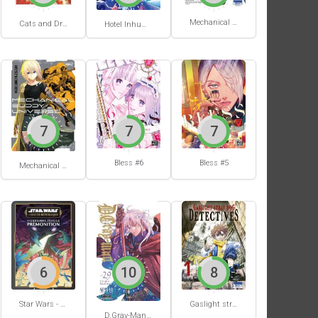
Mechanical Buddy Universe #1
Cats and Dragon #3
Hotel Inhumans #1
7
7
7
Bless #6
Bless #5
Mechanical Buddy Universe #0
6
10
8
Star Wars - La Haute République - Un équilibre fragile
Gaslight stray dog detectives #1
D.Gray-Man #29