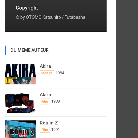
Copyright
© by OTOMO Katsuhiro / Futabasha
DU MÊME AUTEUR
Akira
1984
Manga
Akira
1988
Film
Roujin Z
1991
Film