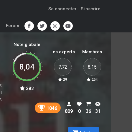
Se connecter
S'inscrire
Forum
Note globale
Les experts
Membres
8,04
7,72
8,15
29
254
s
283
u
s
1046
809
0
36
31