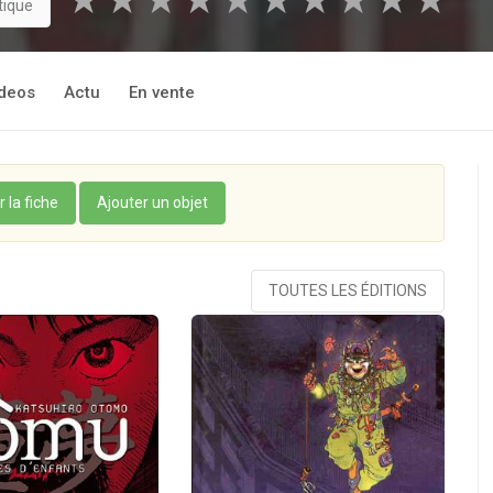
★
★
★
★
★
★
★
★
★
★
tique
deos
Actu
En vente
r la fiche
Ajouter un objet
TOUTES LES ÉDITIONS