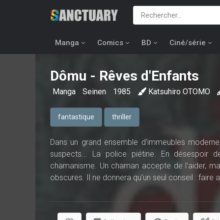
Manga
Comics
BD
Ciné/série
Dômu - Rêves d'Enfants
Manga
Seinen
1985
Katsuhiro OTOMO
fantastique
thriller
Dans un grand ensemble d'immeubles modernes 
suspects... La police piétine. En désespoir 
chamanisme. Un chaman accepte de l'aider, mais
obscures. Il ne donnera qu'un seul conseil : faire at