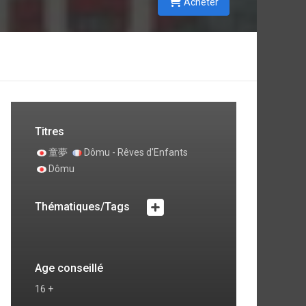
Acheter
Titres
童夢
Dômu - Rêves d'Enfants
Dômu
Thématiques/Tags
Age conseillé
16 +