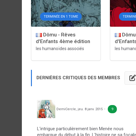
TERMINÉE EN 1 TOME
TERMINÉ
Dômu - Rêves
Dômu 
d'Enfants 4ème édition
d'Enfant
les humanoïdes associés
les humano
DERNIÈRES CRITIQUES DES MEMBRES
DemiCercle
,
jeu. 8 janv. 2015
9
L'intrigue particulièrement bien Menée nous
embarque du début à la fin. L'histoire ne sa focali