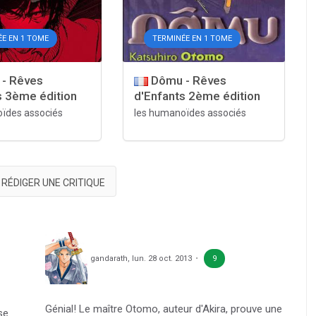
E EN 1 TOME
TERMINÉE EN 1 TOME
- Rêves
Dômu - Rêves
s 3ème édition
d'Enfants 2ème édition
ïdes associés
les humanoïdes associés
RÉDIGER UNE CRITIQUE
gandarath
,
lun. 28 oct. 2013
9
Génial! Le maître Otomo, auteur d'Akira, prouve une
se