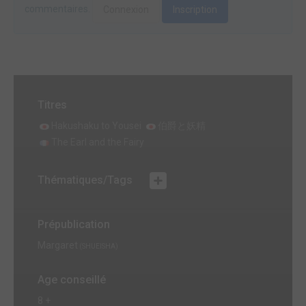
commentaires.
Connexion
Inscription
Titres
Hakushaku to Yousei
伯爵と妖精
The Earl and the Fairy
Thématiques/Tags
Prépublication
Margaret
(SHUEISHA)
Age conseillé
8 +