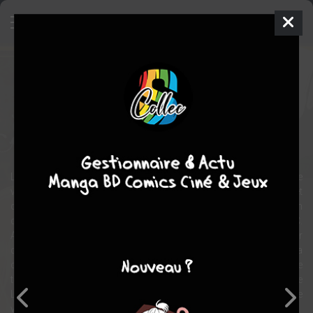
The Earl and the Fairy
Manga
Shojo
2008
AYUKO
Mizue TANI
4
tomes
COMPLÈTE
aventure
fantastique
romance
Lydia Carlton est une doctoresse des fées vivant dans l’Angleterre
victorienne. Elle tient son métier de sa capacité unique à voir et
communiquer avec les êtres féeriques. En faisant un voyage en
direction de Londres, elle fait la rencontre du séduisant Edgar J. C.
Ashenberg. Apprenant que ce dernier est à la recherche d’un trésor
qui s’avère être une épée légendaire, Lydia se décide, un peu sous la
contrainte, à le suivre dans son long voyage. Leur périple va vite se
transformer en une fabuleuse aventure. Mais une question taraude
Lydia. Pourquoi Edgar veut-il retrouver cette épée et quel usage
veut-il en faire ?