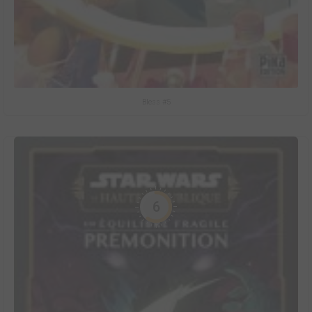
Bless #5
6