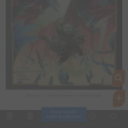
Star Wars - La Haute République - Un équilibre fragile
Inscris-toi pour 
entrer ta collection !
Collec
Shop. list
Planning
Animes
Découvrir
Envies