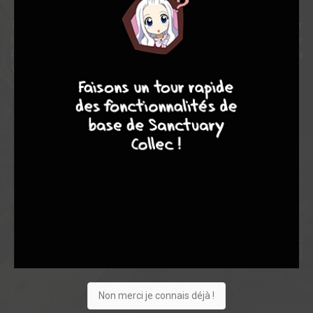
The Earl and the Fairy est une série issue de romans. Devant leur
succès, Shueisha a lancé ce manga, illustré par le trait délicat de
Ayuko dans le magazine Margaret (Mei’s butler, Parfait Tic, Hana
4
7
8
7
Yori Dango…)
Note globale
Les experts
Membres
7,38
6,17
7,78
12
120
132
649
0
62
50
1324
Non merci je connais déjà !