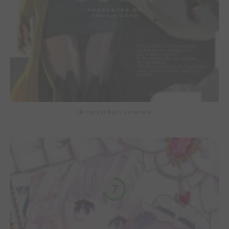
Mechanical Buddy Universe #0
7