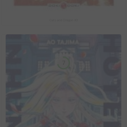
Cats and Dragon #3
7