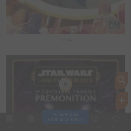
Bless #5
6
Inscris-toi pour 
entrer ta collection !
Collec
Shop. list
Planning
Animes
Découvrir
Envies