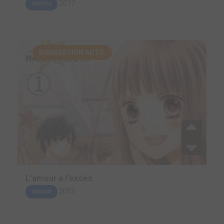
2017
MANGA
SUGGESTION AUTO.
L'amour à l'excès
2013
MANGA