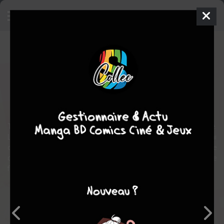
Mon histoire
Manga
Shojo
2011
ARUKO
Kazune
KAWAHARA
13
tomes
COMPLÈTE
romance
comédie
Takéo Gôda est un lycéen pataud bâti comme une armoire à glace.
Les filles dont il tombe amoureux s’éprennent toutes de son ami
d’enfance : le beau Sunakawa. Mais un jour il sauve une jeune fille
des griffes d’un pervers. Et, pour la première fois, il semble qu’une
fille craque pour lui !
Note globale
Les experts
Membres