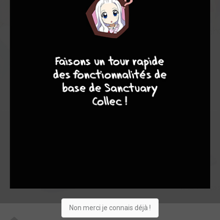
7,77
7,00
8,02
19
83
102
8
7
8
7
465
0
68
32
1942
Collection
Envie
Critique
★
★
★
★
★
★
★
★
★
★
Acheter
Non merci je connais déjà !