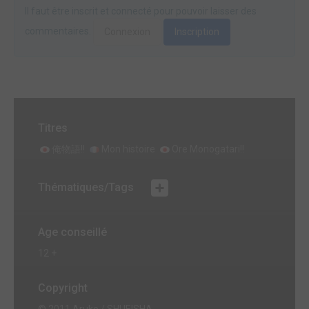
Il faut être inscrit et connecté pour pouvoir laisser des
commentaires.
Connexion
Inscription
Titres
俺物語!!
Mon histoire
Ore Monogatari!!
Thématiques/Tags
Age conseillé
12 +
Copyright
© 2011 Aruko / SHUEISHA