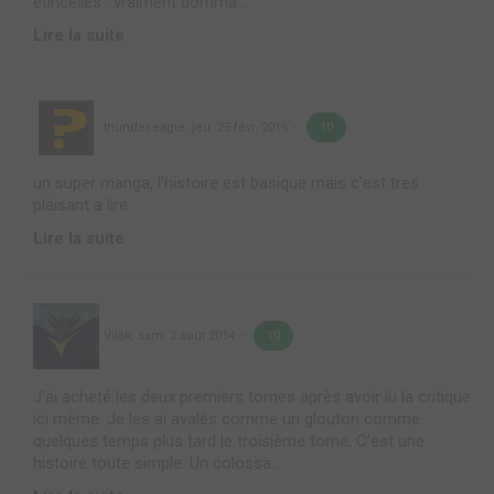
étincelles : vraiment domma...
Lire la suite
thunder.eagle
,
jeu. 25 févr. 2016
10
un super manga, l'histoire est basique mais c'est tres
plaisant a lire
Lire la suite
Vilak
,
sam. 2 août 2014
10
J'ai acheté les deux premiers tomes après avoir lu la critique
ici même. Je les ai avalés comme un glouton comme
quelques temps plus tard le troisième tome. C'est une
histoire toute simple. Un colossa...