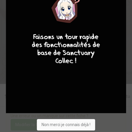
2
0
1
5
13772
8
9
8
9
Collection
Envie
Critique
★
★
★
★
★
★
★
★
★
★
Acheter
Editions
Chapitres
Critiques
Videos
Actu
Une erreur ou un manque sur cette fiche ?
Non merci je connais déjà !
Modifier la fiche
Ajouter un objet