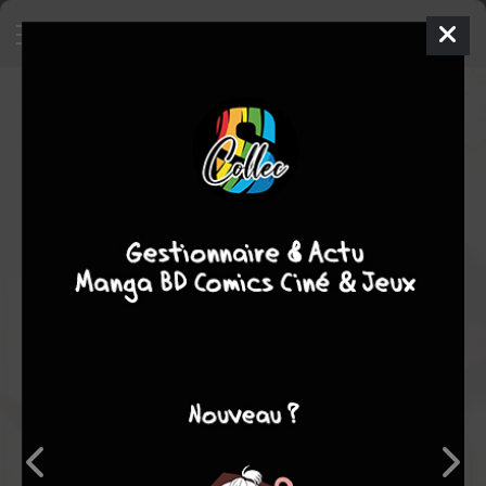
Aquarion Evol
Manga
Shonen
2012
AOGIRI
Shoji KAWAMORI
2
tomes
EN COURS
Tranche de vie
SF
action
Note globale
Les experts
Membres
-
-
0
0
0