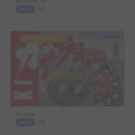
Megaman ZX
2007
MANGA
SUGGESTION AUTO.
Gasaraki
1998
MANGA