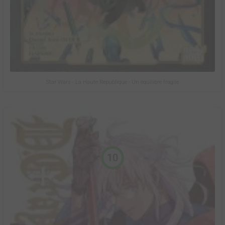
Star Wars - La Haute République - Un équilibre fragile
10