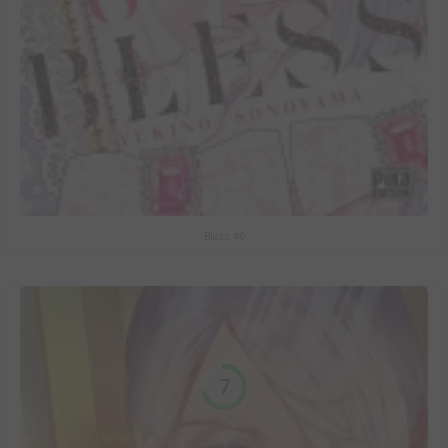
Bless #6
7