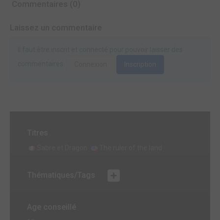
Commentaires (0)
Laissez un commentaire
Il faut être inscrit et connecté pour pouvoir laisser des
commentaires.
Connexion
Inscription
Titres
Sabre et Dragon
The ruler of the land
Thématiques/Tags
Age conseillé