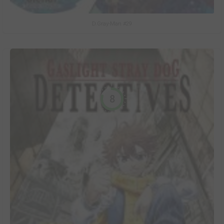
D.Gray-Man #29
8