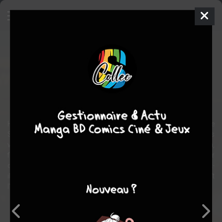
Sabre et Dragon
Manhwa
Inconnue
1995
Jae-hyun YANG
Keuk-
jin JEON
aventure
action
arts martiaux
Han Bi-Gwang a été choisi pour être l'un des disciples de maître
Shingun. Coureur de jupons invétéré mais sans succès, il n'a pas
vraiment l'air d'un bon pratiquant des arts martiaux. Dam Hwa-Lin,
fière combattante, est à la recherche de son grand-père, l'empereur
du sabre, et pour cela, elle se fait passer pour un homme. Que va-t-
il découler de leur rencontre ? Car Han Bi-Gwang connaît
l'empereur du sabre et l'épée de Dam Hwa-Lin est très convoitée...
Note globale