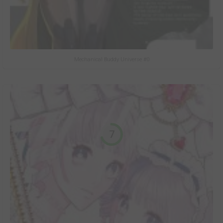
Mechanical Buddy Universe #0
7