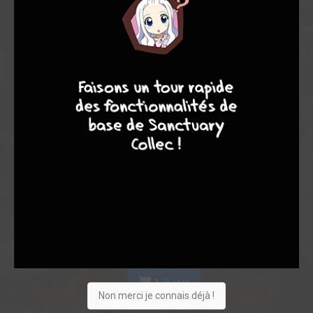
Les experts
Membres
5,67
2,33
6,78
8
7
8
7
3
49
52
211
0
8
12
4097
Collection
Envie
Critique
★
★
★
★
★
★
★
★
★
★
Acheter
Non merci je connais déjà !