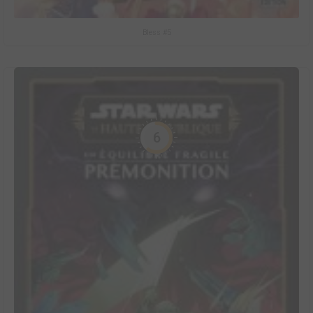
Bless #5
6