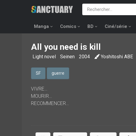
Manga
Comics
BD
Ciné/série
All you need is kill
Light novel
Seinen
2004
Yoshitoshi ABE
SF
guerre
VIVRE…
MOURIR…
RECOMMENCER…
Il y a des cauchemars dont tu ne peux pas te rév
prisonnier d’un cauchemar, et peu importe le nombre
Savoir que j’étais pris dans une boucle, une boucle t