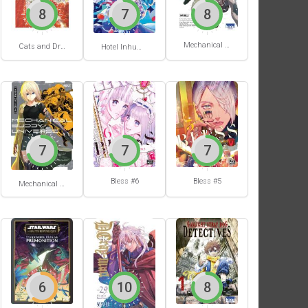
8
7
8
Mechanical Buddy Universe #1
Cats and Dragon #3
Hotel Inhumans #1
7
7
7
Bless #6
Bless #5
Mechanical Buddy Universe #0
6
10
8