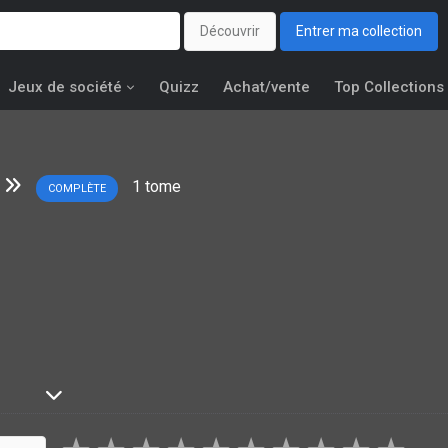
Découvrir
Entrer ma collection
Jeux de société
Quizz
Achat/vente
Top Collections
1
tome
COMPLÈTE
eiller, quels que soient les efforts que tu fasses. Moi, j’étai
 de fois où je me réveillais, j’étais toujours piégé à l’intérieur
emporelle dont je ne pourrais plus sortir, était pire que tout. (...