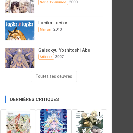
2000
Série TV animée
Lucika Lucika
2010
Manga
Gaisokyu Yoshitoshi Abe
2007
Artbook
Toutes ses oeuvres
DERNIÈRES CRITIQUES