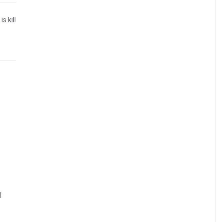
s kill
l