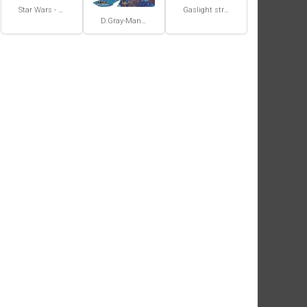
Star Wars - La Haute République - Un équilibre fragile
Gaslight stray dog detectives #1
D.Gray-Man #29