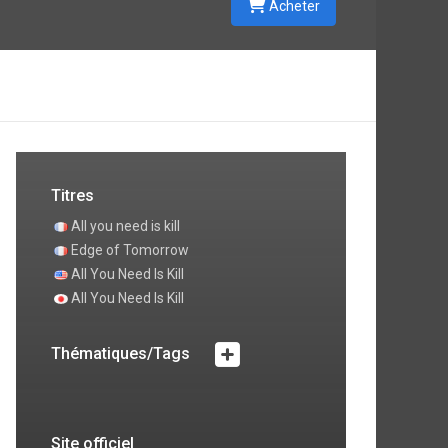
Acheter
.
a
n
e
Titres
All you need is kill
Edge of Tomorrow
All You Need Is Kill
All You Need Is Kill
Thématiques/Tags
Site officiel