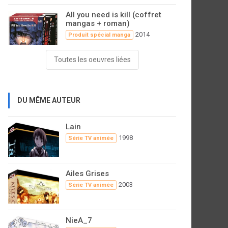
All you need is kill (coffret
mangas + roman)
2014
Produit spécial manga
Toutes les oeuvres liées
DU MÊME AUTEUR
Lain
1998
Série TV animée
Ailes Grises
2003
Série TV animée
NieA_7