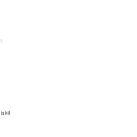
ll
is kill