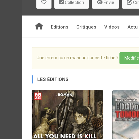
Collection
Envie
Cri
Aucune importance si je gardais tout ça pour moi
(...) La douleur qui te traverse le corps comm
remplacées par des sacs de sable, la terreur si 
imagination ni d’un rêve. Je ne savais pas exa
Editions
Critiques
Videos
Actu
possible.
Une erreur ou un manque sur cette fiche ?
Modifie
LES ÉDITIONS