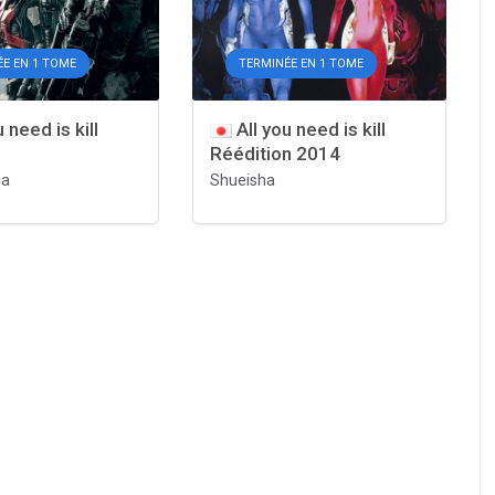
E EN 1 TOME
TERMINÉE EN 1 TOME
 need is kill
All you need is kill
Réédition 2014
ga
Shueisha