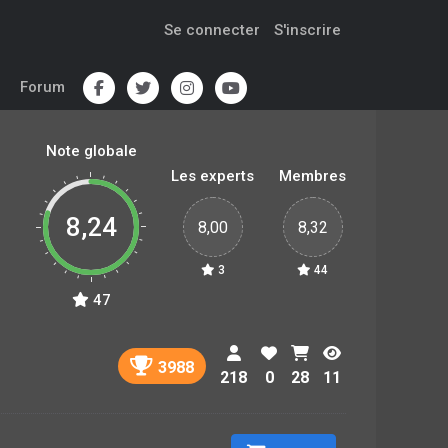
Se connecter
S'inscrire
Forum
Note globale
Les experts
Membres
8,24
8,00
8,32
3
44
47
3988
218
0
28
11
s
.
)