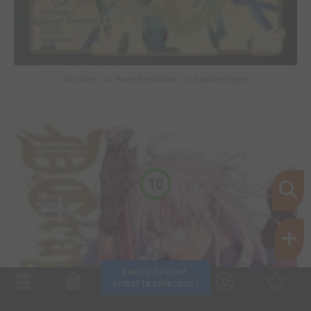
Star Wars - La Haute République - Un équilibre fragile
10
Inscris-toi pour 
entrer ta collection !
Collec
Shop. list
Planning
Animes
Découvrir
Envies