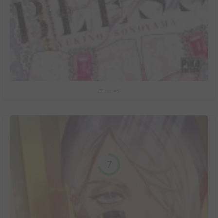
Bless #6
7