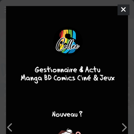
My Teacher, My Love
Manga
Shojo
2013
Momoko KOUDA
Momoko
KOUDA
13
tomes
COMPLÈTE
romance
Ecole
Ayu Samaru, 16 ans, rêve d’avoir un petit ami comme toutes ses
copines. Alors qu’elle mange dans un combini pour oublier son
énième rejet, elle se rend compte qu’elle n’a pas assez d’argent
pour payer ! Un beau garçon paye alors pour elle. Le lendemain, elle
découvre qu’il est son odieux nouveau professeur de
mathématiques. Il est aussi décidé à lui rendre sa confiance en elle
pour séduire les garçons.
Note globale