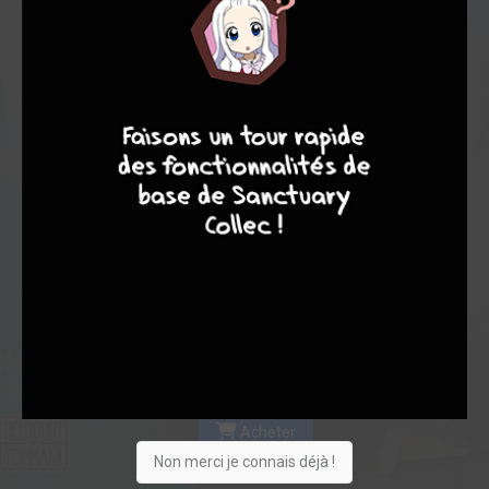
Les experts
Membres
7,56
-
7,56
8
7
8
7
0
9
9
137
0
29
15
5441
Collection
Envie
Critique
★
★
★
★
★
★
★
★
★
★
Acheter
Non merci je connais déjà !