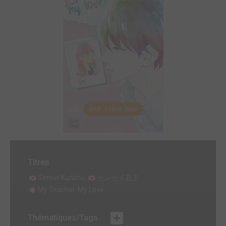
MER. 1 FÉVR. 2023
Titres
Sensei Kunshu
センセイ君主
My Teacher, My Love
Thématiques/Tags