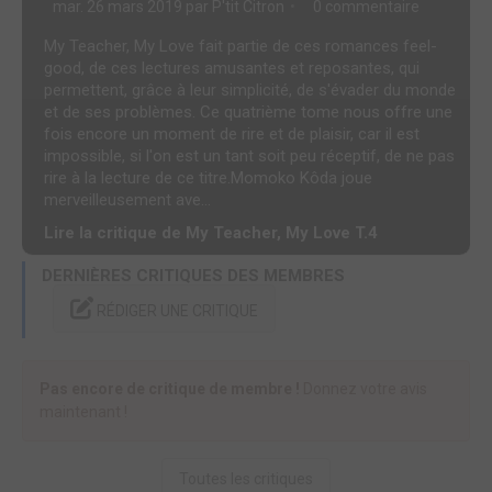
mar. 26 mars 2019 par
P'tit Citron
0 commentaire
My Teacher, My Love fait partie de ces romances feel-
good, de ces lectures amusantes et reposantes, qui
permettent, grâce à leur simplicité, de s'évader du monde
et de ses problèmes. Ce quatrième tome nous offre une
fois encore un moment de rire et de plaisir, car il est
impossible, si l'on est un tant soit peu réceptif, de ne pas
rire à la lecture de ce titre.Momoko Kôda joue
merveilleusement ave...
Lire la critique de My Teacher, My Love T.4
DERNIÈRES CRITIQUES DES MEMBRES
RÉDIGER UNE CRITIQUE
Pas encore de critique de membre !
Donnez votre avis
maintenant !
Toutes les critiques