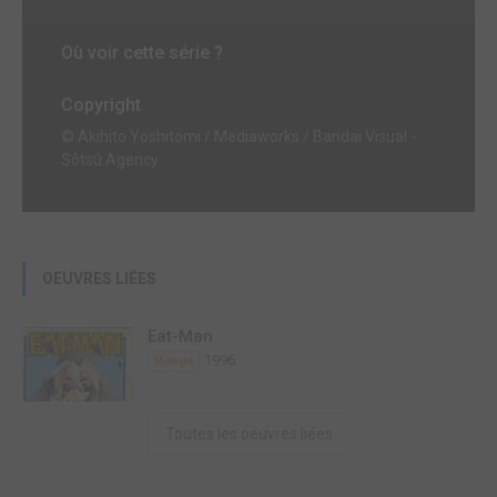
Où voir cette série ?
Copyright
© Akihito Yoshitomi / Mediaworks / Bandai Visual -
Sôtsû Agency
OEUVRES LIÉES
Eat-Man
1996
Manga
Toutes les oeuvres liées