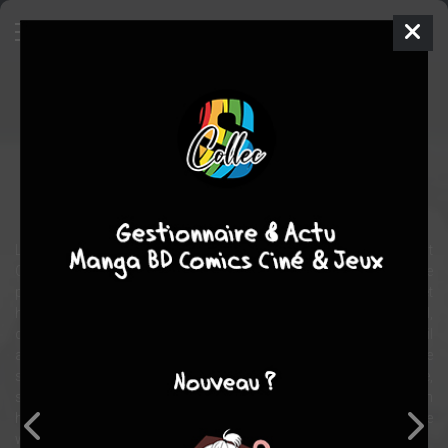
Eat-Man 98
Série TV animée
1997
12 épisodes
Kôichi
MASHIMO
action
SF
L'espace, dans bien des années... Un homme mystérieux Bolt
Crank promène sa silhouette longiligne et son long manteau de
pays en pays sur une planète lointaine. Mais qui est donc cet
homme qui ne vieillit pas ? On dit de lui qu'il peut manger du métal,
qu'il peut recréer n'importe quel objet grâce à sa main droite, et qu'il
a la réputation d'être le plus grand mercenaire du monde. Derrière
ses lunettes se cache un aventurier romantique, épris de justice,
sensible à la souffrance de ceux qui croisent son chemin. Un
héros rétrohard-rock pour une aventure futuriste à l'ambiance de
western spaghetti...