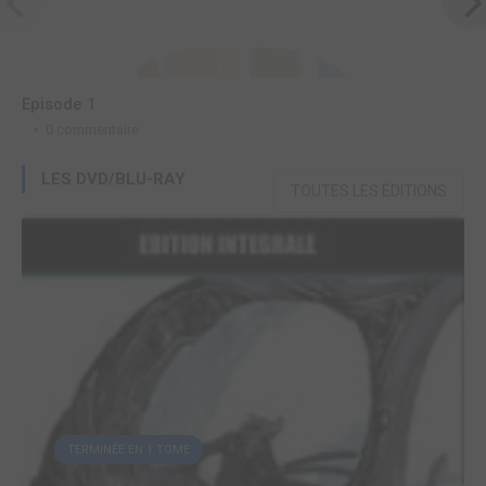
Episode 1
E
0 commentaire
LES DVD/BLU-RAY
TOUTES LES ÉDITIONS
TERMINÉE EN 1 TOME