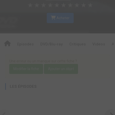
★
★
★
★
★
★
★
★
★
★
Acheter
Episodes
DVD/Blu-ray
Critiques
Videos
A
Une erreur ou un manque sur cette fiche ?
Modifier la fiche
Ajouter un objet
LES ÉPISODES