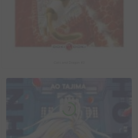
Cats and Dragon #3
7