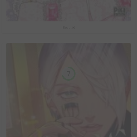
Bless #6
7