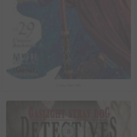
D.Gray-Man #29
8