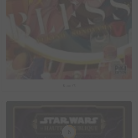
Bless #5
6