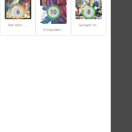
6
10
8
Star Wars - La Haute République - Un équilibre fragile
Gaslight stray dog detectives #1
D.Gray-Man #29