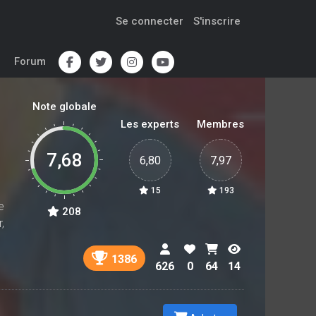
Se connecter
S'inscrire
Forum
Note globale
Les experts
Membres
7,68
6,80
7,97
15
193
e
208
,
1386
626
0
64
14