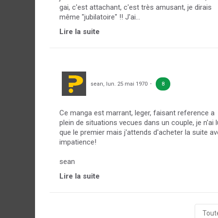
gai, c'est attachant, c'est très amusant, je dirais
même "jubilatoire" !! J'ai...
Lire la suite
sean
,
lun. 25 mai 1970
8
Ce manga est marrant, leger, faisant reference a
plein de situations vecues dans un couple, je n'ai l
que le premier mais j'attends d'acheter la suite a
impatience!
sean
Lire la suite
Toute