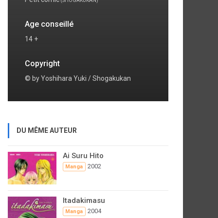
(SHOGAKUKAN)
Age conseillé
14 +
Copyright
© by Yoshihara Yuki / Shogakukan
DU MÊME AUTEUR
Ai Suru Hito
2002
Manga
Itadakimasu
2004
Manga