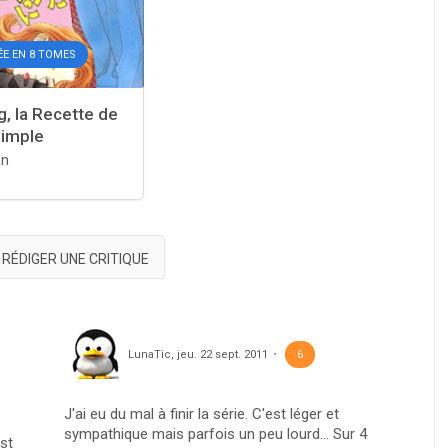
ÉE EN 8 TOMES
g, la Recette de
simple
an
RÉDIGER UNE CRITIQUE
LunaTic
,
jeu. 22 sept. 2011
6
J'ai eu du mal à finir la série. C'est léger et
sympathique mais parfois un peu lourd... Sur 4
st