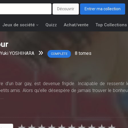
Découvrir
Entrer ma collection
Jeux de société
Quizz
Achat/vente
Top Collections
our
Yuki YOSHIHARA
8
tomes
COMPLÈTE
re d’un bar gay, est devenue frigide. Incapable de ressentir l
 petits amis. Alors qu’elle désespère de jamais trouver le bonheur
..