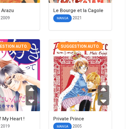
 Arazu
Le Bourge et la Cagole
2009
2021
MANGA
ESTION AUTO.
SUGGESTION AUTO.
 My Heart !
Private Prince
2019
2005
MANGA