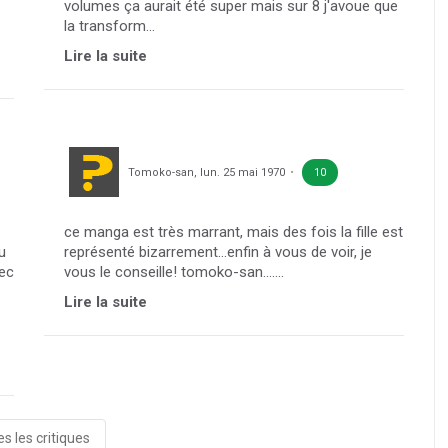
volumes ça aurait été super mais sur 8 j'avoue que
la transform...
Lire la suite
Tomoko-san
,
lun. 25 mai 1970
10
ce manga est très marrant, mais des fois la fille est
u
représenté bizarrement...enfin à vous de voir, je
vec
vous le conseille! tomoko-san.......
Lire la suite
s les critiques