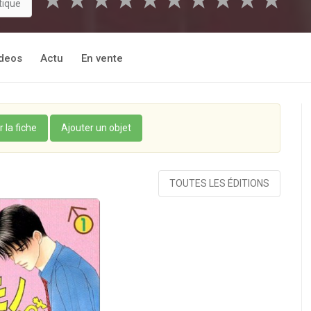
★
★
★
★
★
★
★
★
★
★
tique
deos
Actu
En vente
r la fiche
Ajouter un objet
TOUTES LES ÉDITIONS