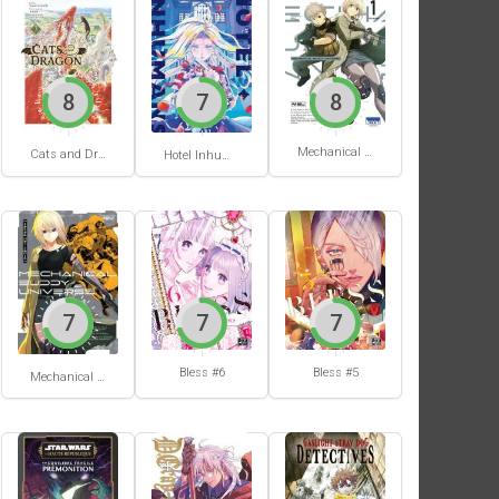
8
7
8
Mechanical Buddy Universe #1
Cats and Dragon #3
Hotel Inhumans #1
7
7
7
Bless #6
Bless #5
Mechanical Buddy Universe #0