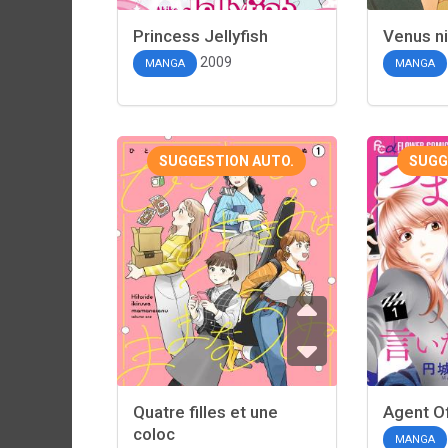
Princess Jellyfish
Venus ni
2009
MANGA
MANGA
SUGGESTION AUTO.
SUGG
Quatre filles et une
Agent Of
coloc
MANGA