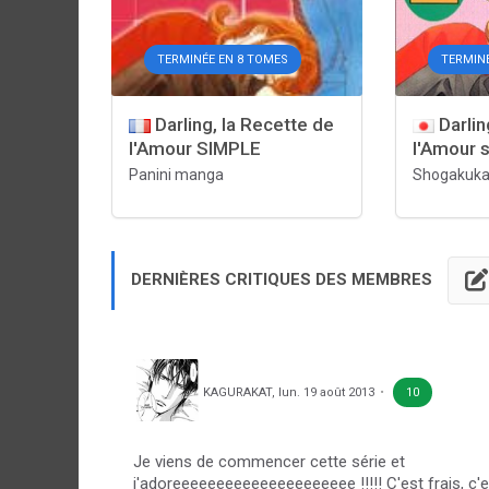
TERMINÉE EN 8 TOMES
TERMIN
Darling, la Recette de
Darlin
l'Amour SIMPLE
l'Amour 
Panini manga
Shogakuk
DERNIÈRES CRITIQUES DES MEMBRES
KAGURAKAT
,
lun. 19 août 2013
10
Je viens de commencer cette série et
j'adoreeeeeeeeeeeeeeeeeeeee !!!!! C'est frais, c'e