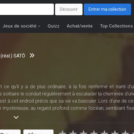
Découvrir
Entrer ma collection
Jeux de société
Quizz
Achat/vente
Top Collections
 (réal.) SATŌ
ce qu’il y a de plus ordinaire, à la fois renfermé et nanti d’u
 solitaire le conduit régulièrement à escalader la cheminée d’un
 C’est à cet endroit précis que sa vie va basculer. Lors d’une de ce
ille mystérieuse, au regard profond comme l’océan, semblant fixe
 soudain leur apparition, s’emparant de la jeune fille et s’enfuien
malheureux Shû est également englouti...