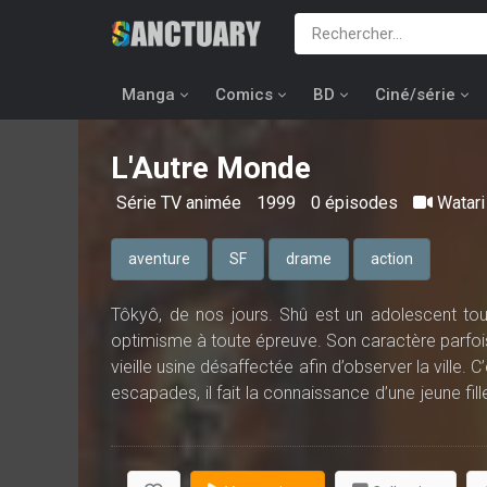
Manga
Comics
BD
Ciné/série
L'Autre Monde
Série TV animée
1999
0 épisodes
Watari
aventure
SF
drame
action
Tôkyô, de nos jours. Shû est un adolescent tout 
optimisme à toute épreuve. Son caractère parfois
vieille usine désaffectée afin d’observer la ville.
escapades, il fait la connaissance d’une jeune f
avec insistance le soleil. D’étranges machines font
en ouvrant une faille temporelle dans laquelle le 