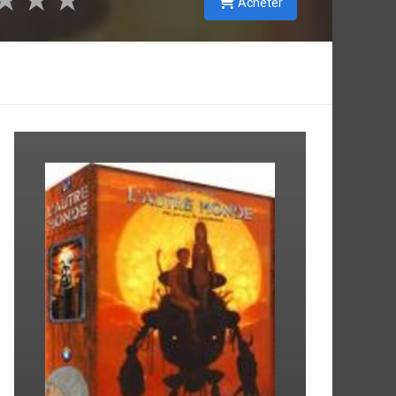
★
★
★
Acheter