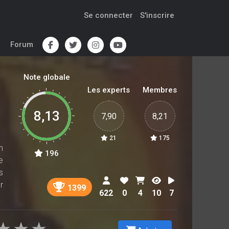
Se connecter
S'inscrire
Forum
Note globale
Les experts
Membres
8,13
7,90
8,21
21
175
n
196
e
s
r
1399
622
0
4
10
7
t