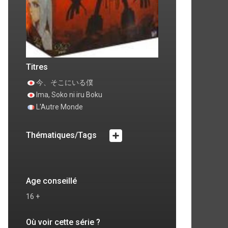
Titres
今、そこにいる僕
Ima, Soko ni iru Boku
L'Autre Monde
Thématiques/Tags
Age conseillé
16 +
Où voir cette série ?