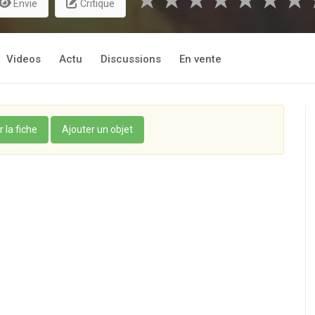
★
★
★
★
★
★
★
Envie
Critique
Videos
Actu
Discussions
En vente
r la fiche
Ajouter un objet