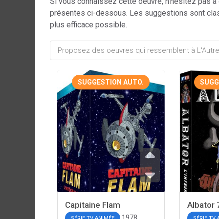
Si vous connaissez cette oeuvre, n'hésitez pas à
présentes ci-dessous. Les suggestions sont cla
plus efficace possible.
SUGGESTION AUTO.
SUGG
Capitaine Flam
Albator 
1978
SÉRIE TV ANIMÉE
SÉRIE TV