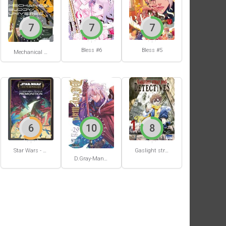
7
7
7
Bless #6
Bless #5
Mechanical Buddy Universe #0
6
10
8
Star Wars - La Haute République - Un équilibre fragile
Gaslight stray dog detectives #1
D.Gray-Man #29