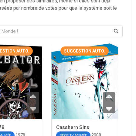
 en proposer des similaires, même si elles sont déjà
ssées par nombre de votes pour que le système soit le
ESTION AUTO.
SUGGESTION AUTO.
78
Casshern Sins
1978
2008
 ANIMÉE
SÉRIE TV ANIMÉE