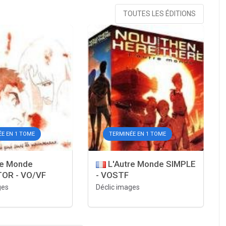
TOUTES LES ÉDITIONS
E EN 1 TOME
TERMINÉE EN 1 TOME
re Monde
L'Autre Monde SIMPLE
OR - VO/VF
- VOSTF
ges
Déclic images