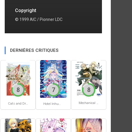
Copyright
© 1999 AIC / Pionner LDC
DERNIÈRES CRITIQUES
8
7
8
Mechanical Buddy Universe #1
Cats and Dragon #3
Hotel Inhumans #1