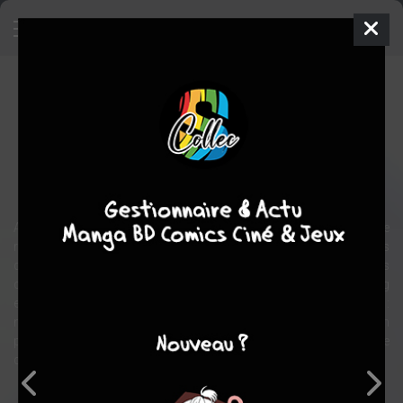
Butterfly in The Air
Manhua
Shojo
2004
Ming LI
POCKET
CHOCOLATE
4
tomes
COMPLÈTE
Suspense
drame
romance
Adaptée de l’oeuvre originale de Yanzhi (célèbre écrivain chinois de
romans d’amour), ce premier tome d’une série de quatre nous
dépeint, dans une palette de couleurs très chaudes, les amours
croisées, parfois sans retour, de Lan (“Matin d’hiver”) Dongcheng
et Zhong Xiaohui (“Petit sceau”). Le tout sur fond de mystères :
maladie tenue secrète, relations inavouées entre les familles... et un
papillon étrange. Une peinture réaliste d’une certaine classe aisée
chinoise.