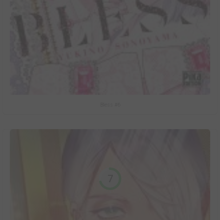
Bless #6
7