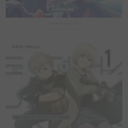
Hotel Inhumans #1
8