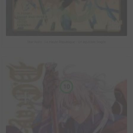
Star Wars - La Haute République - Un équilibre fragile
10