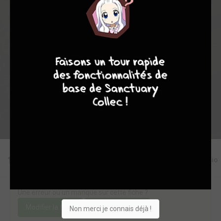
30
0
2
3
2902
7
8
8
10
Collection
Envie
Critique
★
★
★
★
★
★
★
★
★
★
Acheter
Editions
Critiques
Videos
Actu
Discussio
Une erreur ou un manque sur cette fiche ?
Modifier la fiche
Ajouter un objet
Non merci je connais déjà !