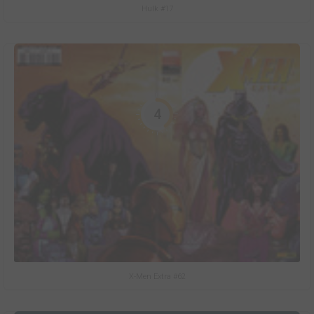
Hulk #17
4
X-Men Extra #62