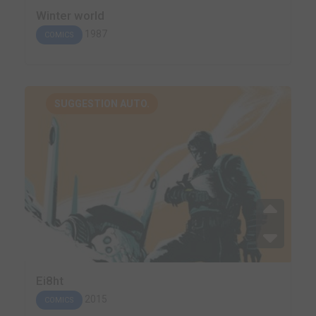
Winter world
1987
COMICS
SUGGESTION AUTO.
Ei8ht
2015
COMICS