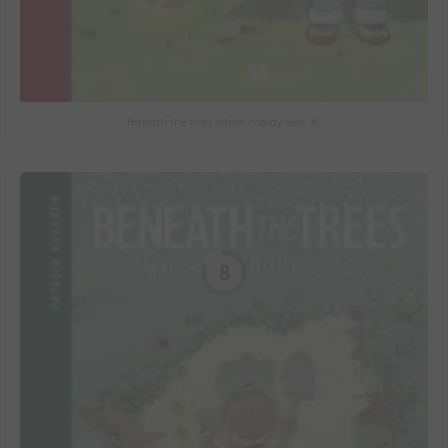
Beneath the trees where nobody sees #2
8