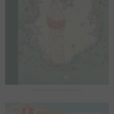
Beneath the trees where nobody sees #1