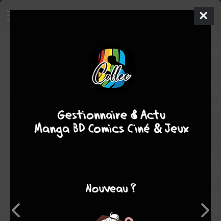
Les tortues Ninja (Veitch)
Comics
1992
Rick VEITCH
Rick VEITCH
aventure
arts martiaux
fantastique
Note globale
Les experts
Membres
9,50
8,00
9,67
1
3
4