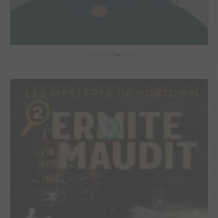
Le Surfer d'Argent #5
8