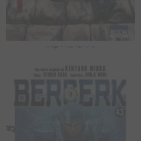
Gaslight stray dog detectives #1
8