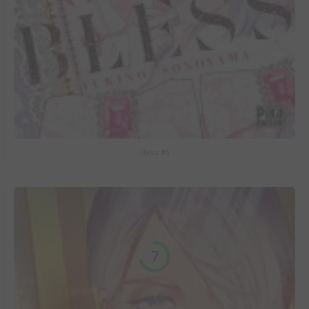
Bless #6
7