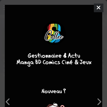
Gift Shop
Manhwa
Sunjung
2004
Lee EUN
Lee EUN
10
tomes
COMPLÈTE
fantastique
Tranche de vie
romance
L’Antique Gift Shop est tenu par Bun-nyoh, une jeune femme qui
pense que tout mystère a une explication rationnelle. Pourtant sa
boutique est rempli d’antiquité peu commune qui semble choisir
leur propre acheteur...
Note globale
Les experts
Membres
-
-