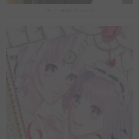
Mechanical Buddy Universe #0
7