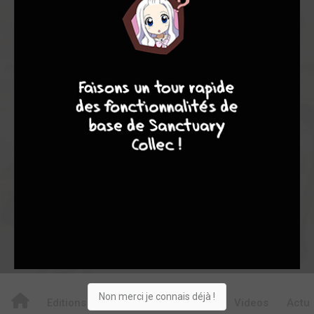
0
0
0
7
6
4
9
0
0
1
8
24223
Collection
Envie
Critique
★
★
★
★
★
★
★
★
★
★
Acheter
Non merci je connais déjà !
Editions
Chapitres
Critiques
Videos
Actu