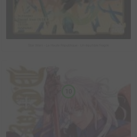
Star Wars - La Haute République - Un équilibre fragile
10