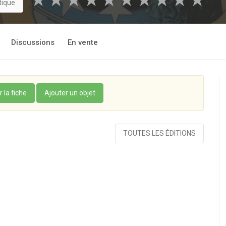
★
★
★
★
★
★
★
★
★
★
tique
Discussions
En vente
r la fiche
Ajouter un objet
TOUTES LES ÉDITIONS