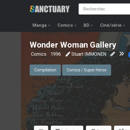
Manga
Comics
BD
Ciné/série
Wonder Woman Gallery
Comics
1996
Stuart IMMONEN
Compilation
Comics / Super Heros