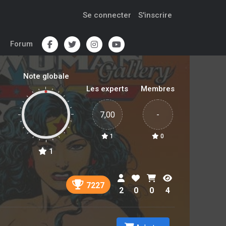
Se connecter
S'inscrire
Forum
Note globale
Les experts
Membres
7,00
-
1
0
1
7227
2
0
0
4