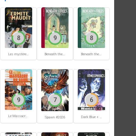
8
9
8
Les mystères de Hobtown #2
Beneath the trees where nobody sees #2
Beneath the trees where nobody sees #1
9
7
6
Le Massacre du gang Enfield
Dark Blue + Atmospherics
Spawn #2026