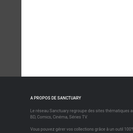
A PROPOS DE SANCTUARY
Le réseau Sanctuary regroupe des sites thématiques 
BD, Comics, Cinéma, Séries TV.
Vous pouvez gérer vos collections grâce à un outil 100%