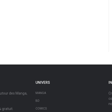
UNIVERS
I
autour des Manga,
MANGA
Cr
co
BD
no
 gratuit.
COMICS