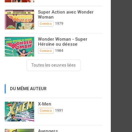
Super Action avec Wonder
Woman
1979
Comics
Wonder Woman - Super
Héroïne ou déesse
1984
Comics
Toutes les oeuvres liées
DU MÊME AUTEUR
X-Men
1991
Comics
Avengers