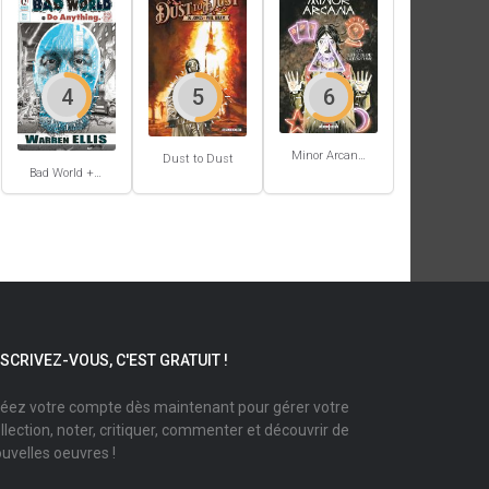
4
5
6
Minor Arcana #2
Dust to Dust
Bad World + Do Anything
NSCRIVEZ-VOUS, C'EST GRATUIT !
éez votre compte dès maintenant pour gérer votre
llection, noter, critiquer, commenter et découvrir de
uvelles oeuvres !