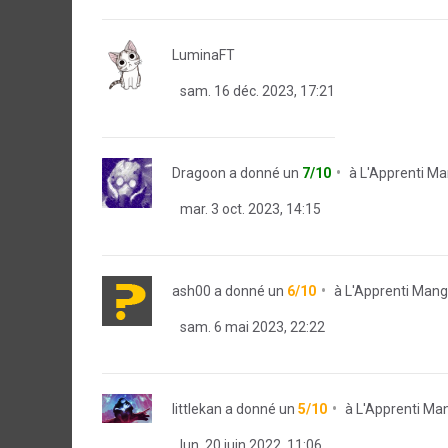
LuminaFT
sam. 16 déc. 2023, 17:21
Dragoon
a donné un
7/10
à
L'Apprenti M
mar. 3 oct. 2023, 14:15
ash00
a donné un
6/10
à
L'Apprenti Man
sam. 6 mai 2023, 22:22
littlekan
a donné un
5/10
à
L'Apprenti Ma
lun. 20 juin 2022, 11:06