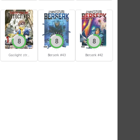
8
8
8
Berserk #42
Gaslight stray dog detectives #1
Berserk #43