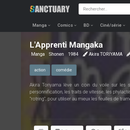
Manga
Comics
BD
Ciné/série
L'Apprenti Mangaka
Manga
Shonen
1984
Akira TORIYAMA
action
comédie
Akira Toriyama lève un coin du voile sur les 
personnification, les traits de vitesse, les phylac
"rotring", pour utiliser au mieux les feuilles de t