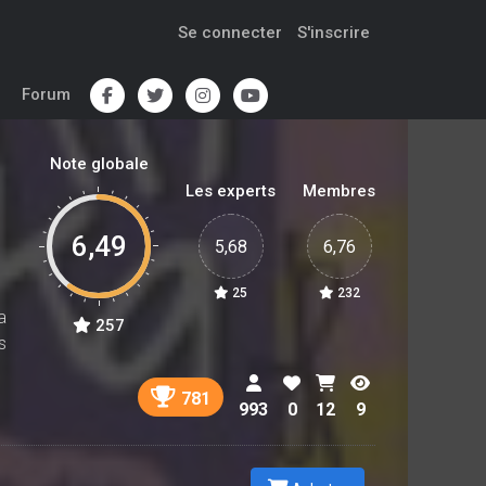
Se connecter
S'inscrire
Forum
Note globale
Les experts
Membres
6,49
5,68
6,76
25
232
a
257
s
781
993
0
12
9