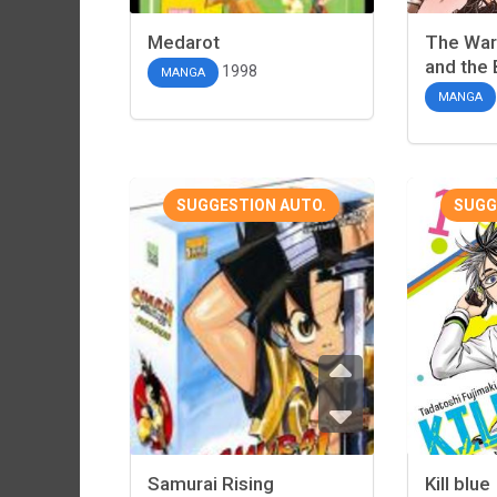
Medarot
The Warr
and the 
1998
MANGA
MANGA
SUGGESTION AUTO.
SUGG
Samurai Rising
Kill blue