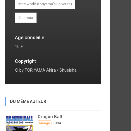
#the world (toriyama's universe)
#humour
Age conseillé
10 +
Copyright
© by TORIYAMA Akira / Shueisha
DU MÊME AUTEUR
Dragon Ball
1984
Manga