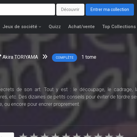
Découvrir
Entrer ma collection
Jeux de société
Quizz
Achat/vente
Top Collections
Akira TORIYAMA
1
tome
COMPLÈTE
secrets de son art. Tout y est : le découpage, le cadrage, l
tères, etc. Des dizaines de petits conseils pour éviter de tordre se
rame, ou encore pour encrer proprement.