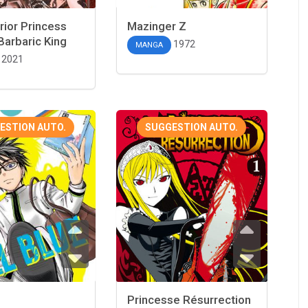
ior Princess
Mazinger Z
Barbaric King
1972
MANGA
2021
ESTION AUTO.
SUGGESTION AUTO.
Princesse Résurrection