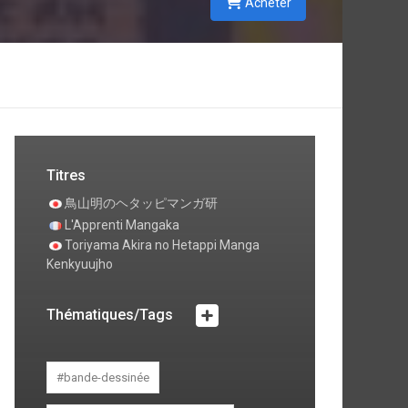
Acheter
Titres
鳥山明のヘタッピマンガ研
L'Apprenti Mangaka
Toriyama Akira no Hetappi Manga
Kenkyuujho
Thématiques/Tags
#bande-dessinée