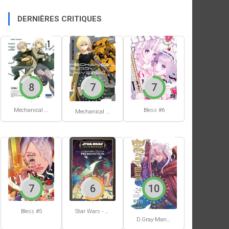
DERNIÈRES CRITIQUES
8
7
7
Mechanical Buddy Universe #1
Bless #6
Mechanical Buddy Universe #0
7
6
10
Bless #5
Star Wars - La Haute République - Un équilibre fragile
D.Gray-Man #29