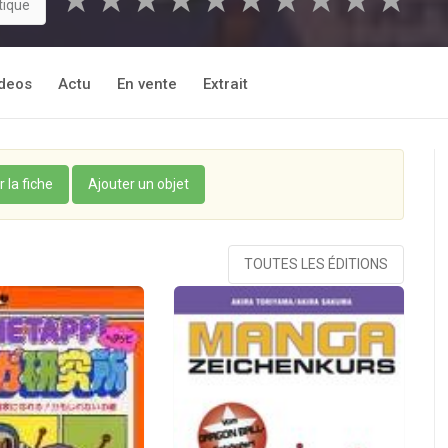
★
★
★
★
★
★
★
★
★
★
tique
deos
Actu
En vente
Extrait
r la fiche
Ajouter un objet
TOUTES LES ÉDITIONS