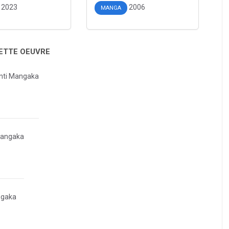
2023
2006
MANGA
CETTE OEUVRE
nti Mangaka
Mangaka
ngaka