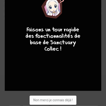
l'attend...
Et les anges, en leur royaume tourmenté, doivent résister aux
puissances de l'Enfer qui leur portent une haine farouche et
souhaitent les pousser à s'entre-déchirer...
9
8
9
8
Note globale
Les experts
Membres
6,90
6,00
7,00
1
5
6
64
0
1
3
2535
Non merci je connais déjà !