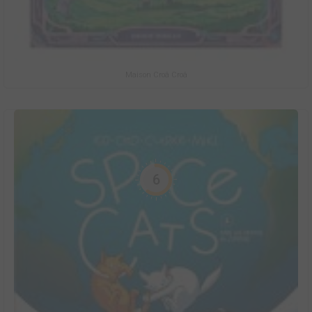
Maison Croâ Croâ
6