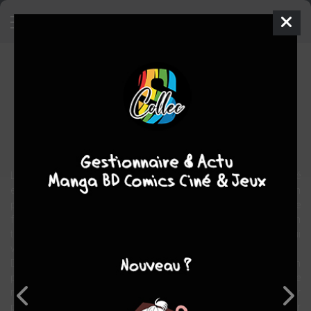
Les immortels
BD
2001
Henri RECULé
Stephen DESBERG
5
tomes
COMPLÈTE
fantastique
Esotérique
Les anges existent. Ils existent vraiment depuis l'aube de l'humanité
et, du haut de leur monde où tout n'est pas aussi idyllique qu'on
pourrait le croire, ils surveillent la race humaine. Rio, jeune et belle
femme, en est en tout cas persuadée. Enfant, elle fut sauvée d'un
terrible accident de voiture par l'un d'eux, son « ange gardien », qui
veille sur elle depuis cet instant...
Dans les montagnes du Choké, dans un coin reculé d'Ethiopie, un
professeur n'ayant rien à envier à Indiana Jones est en passe de
réaliser son rêve : découvrir le tombeau d'un ange, et ce malgré leur
prétendue immortalité. Au fin fond d'une crypte obscure, le danger