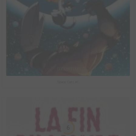
Space Cats #1
6