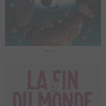
Space Cats #1
6