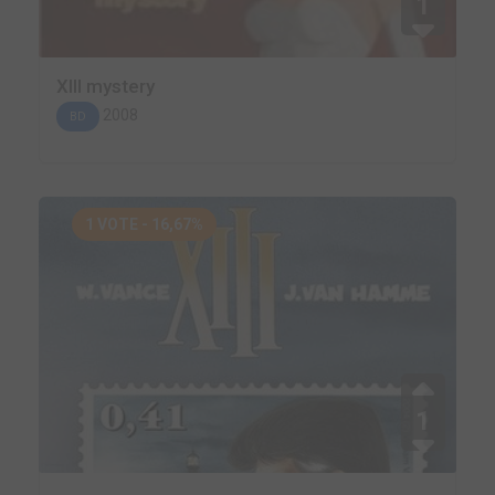
1
XIII mystery
2008
BD
1 VOTE - 16,67%
1