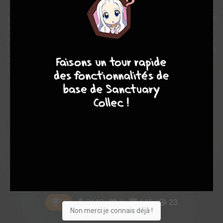
dernier, se retrouvant des réflexes de redoutable combattant,
parvient à rester en vie, contrairement à Abe et Sally. Sur le corps de
l'un de ses agresseurs, il trouve une photo le représentant avec une
jeune femme au bord d'un lac. Mais plus intéressant encore, au
9
8
9
8
dos de cette photo figure le nom de la ville d'Eastdown. XIII, prêt à
tout pour retrouver la mémoire et comprendre ce qui se passe,
décide donc de s'y rendre...
Note globale
Les experts
Membres
8,36
8,18
8,42
17
315
332
3113
0
145
23
7
Non merci je connais déjà !