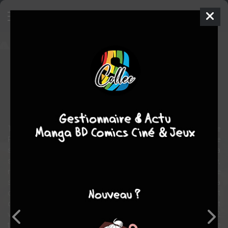
XIII
BD
1984
Ralph MEYER
Xavier DORISON
30
tomes
EN COURS
Polar/thriller
Tout commence lorsqu'un retraité, Abe, découvre sur un rivage de
Peacock Bay le corps inerte d'un homme. Aussitôt il lui porte
secours avec sa femme, en appelant un ex-médecin, Martha, qui a
sombré dans l'alcool. Toutefois, elle parvient à sauver cet homme,
mais il s'avère rapidement que ce dernier a perdu la mémoire. Le
seul signe caractéristique qu'il possède est un tatouage "XIII" sur la
clavicule gauche. Abe découvre qui plus est une clé qui était
dissimulée dans le col de la chemise de XIII. Si ce dernier se rétablit
vite, il n'en demeure pas moins qu'il reste amnésique. Bientôt, 2
tueurs viennent chez Abe et Sally pour assassiner XIII, mais ce