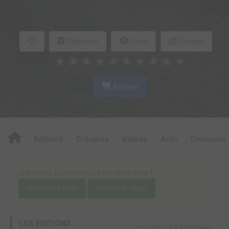
Collection
Envie
Critique
★
★
★
★
★
★
★
★
★
★
Acheter
Editions
Critiques
Videos
Actu
Discussio
Une erreur ou un manque sur cette fiche ?
Modifier la fiche
Ajouter un objet
LES ÉDITIONS