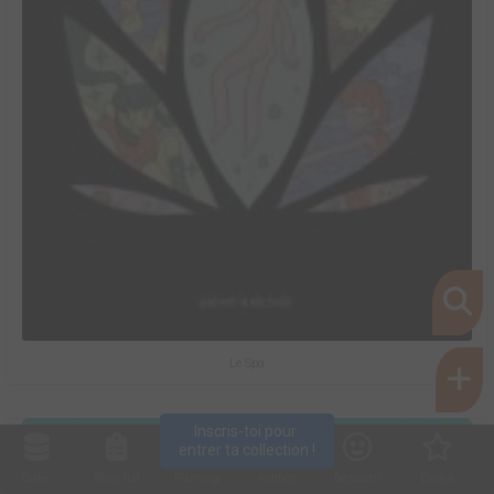
Le Spa
Inscris-toi pour 
entrer ta collection !
Collec
Shop. list
Planning
Animes
Découvrir
Envies