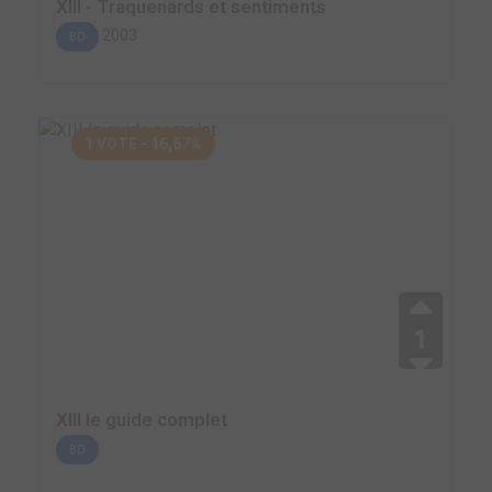
XIII - Traquenards et sentiments
2003
BD
1 VOTE - 16,67%
1
XIII le guide complet
BD