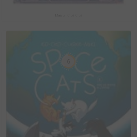
Maison Croâ Croâ
6