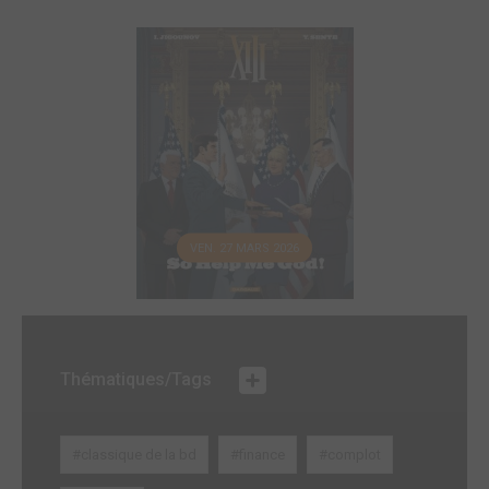
VEN. 27 MARS 2026
Thématiques/Tags
#classique de la bd
#finance
#complot