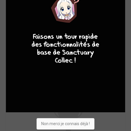
4
7
8
7
Non merci je connais déjà !