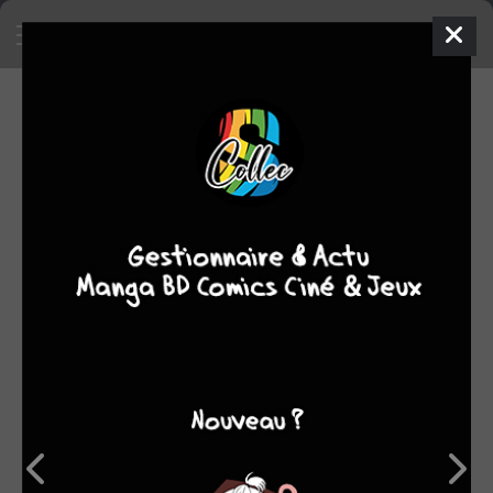
SA COLLECTION
1115
9
BD
comics
SON TOP 5
Manga
BD
Comics
Films/séries