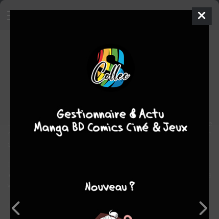
Transperceneige
BD
1984
Jacques LOB
Benjamin LEGRAND
3
tomes
COMPLÈTE
science fiction
Dans un futur dystopique, la planète a été dévastée par une
nouvelle ère glaciaire, et l'humanité survit à l'intérieur d'un train
condamné à tourner sans fin autour du globe.
Dans "ce monde en mouvement", règne une hiérarchie de classes :
les plus pauvres occupent la queue du convoi, alors que les riches
vivent dans l'opulence des wagons de tête.
L'arrivée d'un inconnu, Proloff, va tout changer.