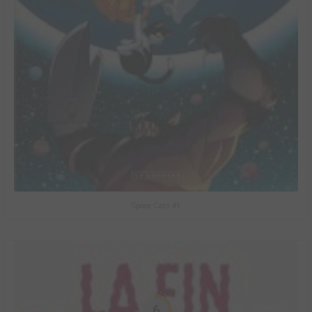
Space Cats #1
6