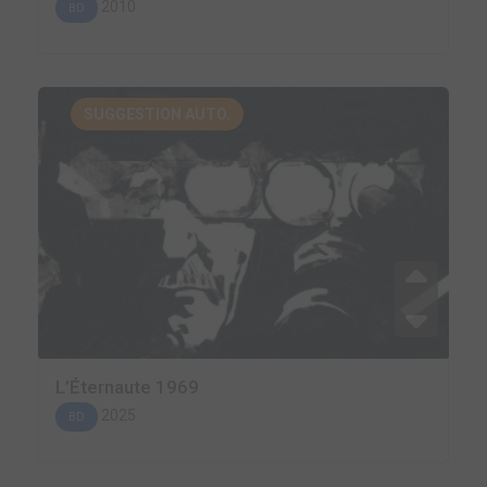
2010
BD
SUGGESTION AUTO.
L’Éternaute 1969
2025
BD