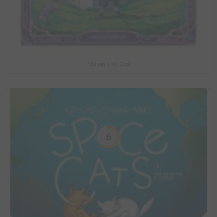
Maison Croâ Croâ
6