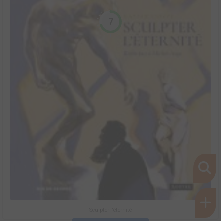
7
Sculpter l'éternité