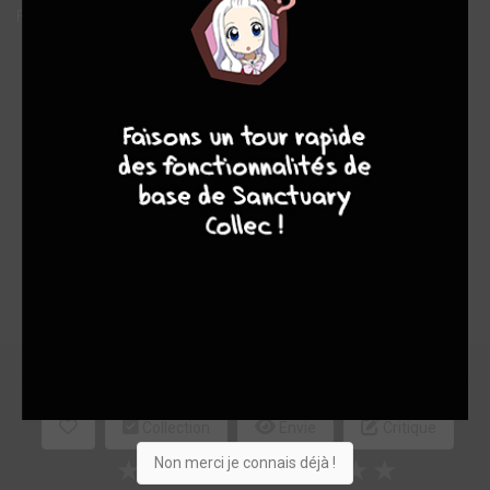
France Loisirs
Note globale
9
8
9
8
Les experts
Membres
8,19
8,20
8,18
5
39
44
438
0
17
7
264
Collection
Envie
Critique
Non merci je connais déjà !
★
★
★
★
★
★
★
★
★
★