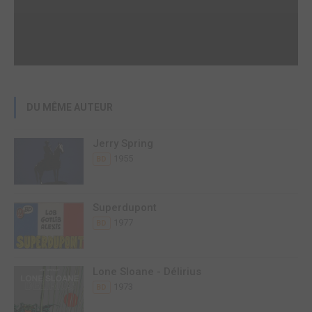
DU MÊME AUTEUR
Jerry Spring
1955
BD
Superdupont
1977
BD
Lone Sloane - Délirius
1973
BD