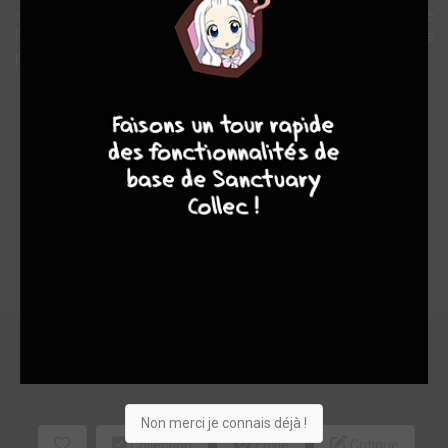
savoir, tout parcourir, tout découvrir, mais la force maléfique de
l'inertie l'empêche de concrétiser ses rêves. En effet, comment se
priver du confort douillet de la maison à l'heure du cocooning ?
4
7
8
7
Note globale
Les experts
Membres
7,50
-
7,50
0
6
6
120
0
1
7
1301
Non merci je connais déjà !
Collection
Envie
Critique