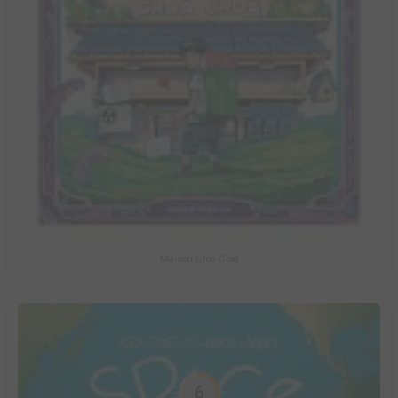
Maison Croâ Croâ
6