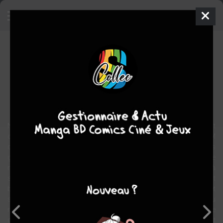
Nathalie
BD
1992
Sergio SALMA
Sergio SALMA
20
tomes
EN COURS
Humour
Jeunesse
Nathalie est une héroïne qui n'a pas froid aux yeux. Son rêve serait
de partir, d'aller à la découverte d'un Monde avec un grand M
comme dans ... Maman. Ses grandes références, ce sont les
grands noms qui ont donné au récit de voyage ses lettres de
noblesse et à l'aventure les grands jambages du A majuscule, à
savoir Joseph Conrad, Jack London, Albert Londres ... Nathalie est
bien sûr influencée par la télévision et la publicité, mais aussi et
surtout par ses lectures boulimiques, qui vont du dictionnaire au
roman en passant par les magazines comme Géo, la bande
dessinée, les atlas, et caetera. Nathalie voudrait tout voir, tout