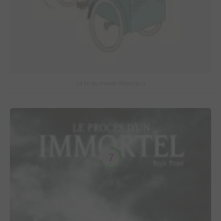
La fin du monde (Stanislas)
7