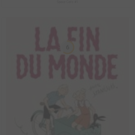
Space Cats #1
6