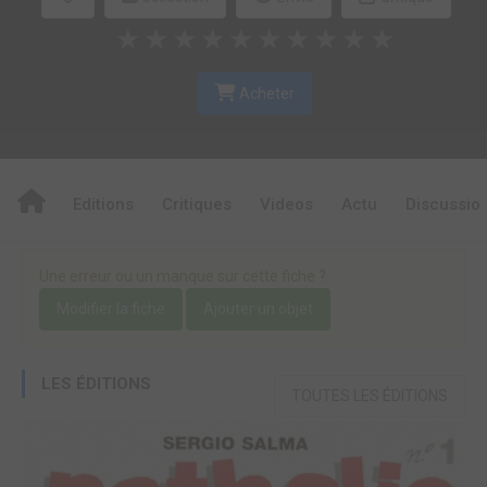
★
★
★
★
★
★
★
★
★
★
Acheter
Editions
Critiques
Videos
Actu
Discussio
Une erreur ou un manque sur cette fiche ?
Modifier la fiche
Ajouter un objet
LES ÉDITIONS
TOUTES LES ÉDITIONS