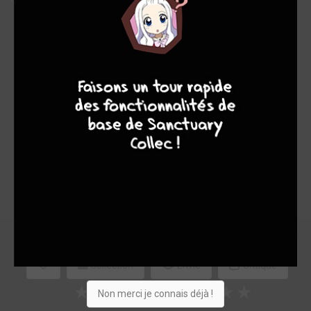
Note globale
4
7
8
7
Les experts
Membres
8,00
8,00
8,00
1
4
5
44
0
1
5
3616
Collection
Envie
Critique
★
★
★
★
★
★
★
★
★
★
Non merci je connais déjà !