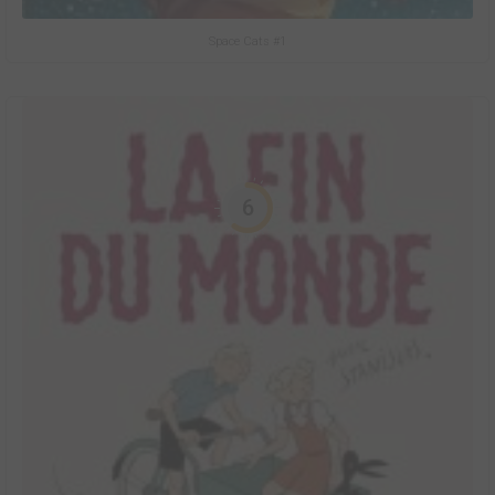
Space Cats #1
6