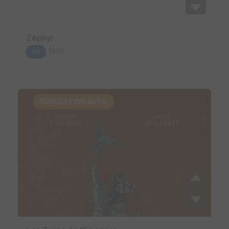
Zéphyr
1959
BD
SUGGESTION AUTO.