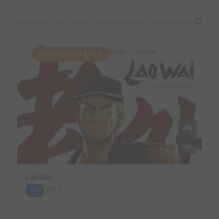
SUGGESTION AUTO.
LaoWai
2017
BD