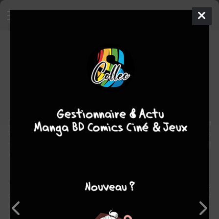
L'arbre des deux printemps
BD
2000
Frank LE GALL
Rudi MIEL
1
tome
COMPLÈTE
aventure
Dernier descendant d'une noble famille bretonne,Julien de Saint
Rodrigue part,accompagné de son majordome Télesphore,à la
recherche de la précieuse épée de son aïeul Alexandre qui pourrait
le sauver de la ruine.
"L'Arbre des deux printemps" que le destin ne lui a pas permis
d'achever (à Will),réunit dans un feu d'artifice de couleurs directes
les plus grandes signatures de la bande dessinée-les amis de Will-
pour un album unique dans l'histoire du neuvième art.