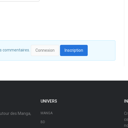
 des commentaires.
Connexion
Inscription
UNIVERS
I
autour des Manga,
MANGA
Cr
co
BD
no