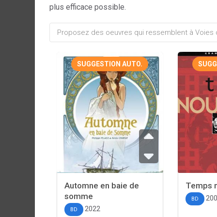
plus efficace possible.
SUGGESTION AUTO.
SUGG
Automne en baie de
Temps 
somme
20
BD
2022
BD