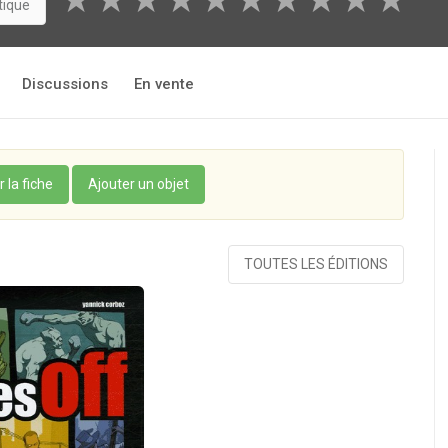
★
★
★
★
★
★
★
★
★
★
tique
Discussions
En vente
r la fiche
Ajouter un objet
TOUTES LES ÉDITIONS