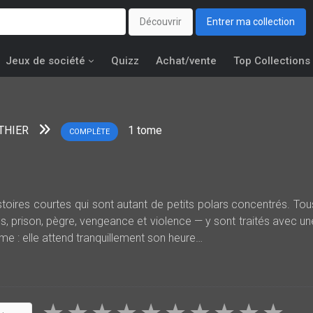
Découvrir
Entrer ma collection
Jeux de société
Quizz
Achat/vente
Top Collections
THIER
1
tome
COMPLÈTE
stoires courtes qui sont autant de petits polars concentrés. Tou
s, prison, pègre, vengeance et violence — y sont traités avec un
même : elle attend tranquillement son heure…