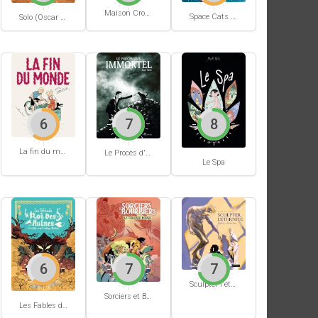
Maison Croâ Croâ
Space Cats #1
Solo (Oscar Martin) #1
6
7
8
La fin du monde (Stanislas)
Le Procès d'un immortel
Le Spa
6
7
7
Sculpter l'éternité
Sorciers et Bourbiers #1
Les Fables du Roi des Aulnes