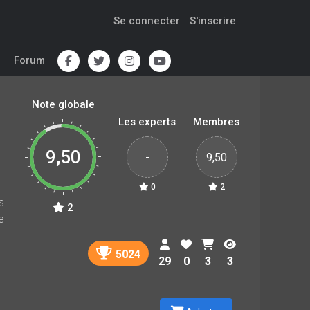
Se connecter
S'inscrire
Forum
Note globale
Les experts
Membres
9,50
-
9,50
0
2
s
2
e
5024
29
0
3
3