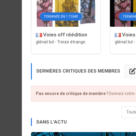
TERMINÉE EN 1 TOME
TERMINÉ
Voies off réédition
Voies 
glénat bd
-
Treize étrange
glénat bd
-
DERNIÈRES CRITIQUES DES MEMBRES
Pas encore de critique de membre !
Donnez votre a
Toute
DANS L'ACTU