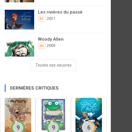
Les rivières du passé
2021
BD
Woody Allen
2009
BD
Toutes ses oeuvres
DERNIÈRES CRITIQUES
9
9
6