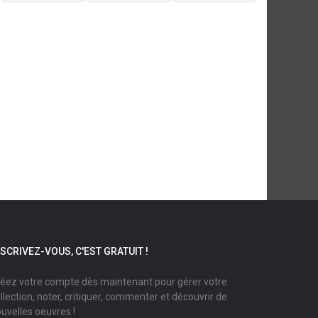
NSCRIVEZ-VOUS, C'EST GRATUIT !
éez votre compte dès maintenant pour gérer votre
llection, noter, critiquer, commenter et découvrir de
uvelles oeuvres !