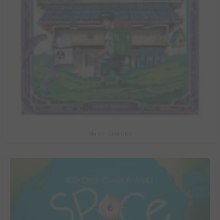
Maison Croâ Croâ
6