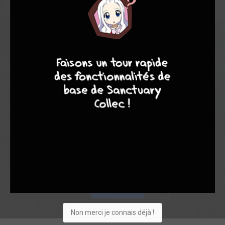
7,32
7,00
7,36
9
8
9
8
1
14
15
98
0
6
5
1614
Collection
Envie
Critique
★
★
★
★
★
★
★
★
★
★
Acheter
Non merci je connais déjà !