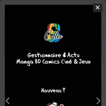
Celestin Gobe-la-lune
BD
2007
Yannick CORBOZ
Wilfrid LUPANO
2
tomes
COMPLÈTE
aventure
Humour
historique
Abandonné à la naissance, Célestin, gueux et doux rêveur, est
persuadé d’être issu d’une haute lignée. Il entend bien retrouver son
rang. Pour cela, un seul moyen : épouser une digne héritière. Après
de multiples aventures sans lendemain avec les meilleurs partis du
Royaume – et lassé de n’être traité qu’en amant et jamais en mari
potentiel –, il jette son dévolu sur Pimprinule, la fille du Roi…
Note globale
Les experts
Membres