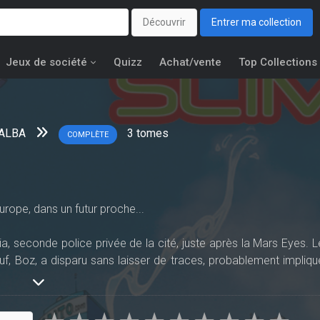
Découvrir
Entrer ma collection
Jeux de société
Quizz
Achat/vente
Top Collections
FALBA
3
tomes
COMPLÈTE
urope, dans un futur proche...
lia, seconde police privée de la cité, juste après la Mars Eyes. L
f, Boz, a disparu sans laisser de traces, probablement impliqu
gé d'enquêter sur un trafic d'organes de clones, se voit confier l
idane ", lors d'un match important. Il doit gérer les débordement
fférentes enquêtes, concurrencé par la Mars Eyes qui elle auss