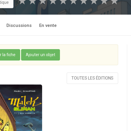
★
★
★
★
★
★
★
★
★
★
tique
 clairs de la mafia locale.
Discussions
En vente
r la fiche
Ajouter un objet
TOUTES LES ÉDITIONS