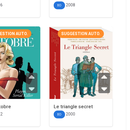
06
2008
BD
ESTION AUTO.
SUGGESTION AUTO.
tobre
Le triangle secret
12
2000
BD