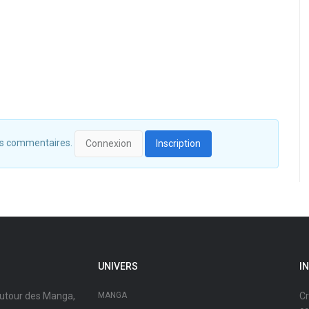
 des commentaires.
Connexion
Inscription
UNIVERS
I
autour des Manga,
MANGA
Cr