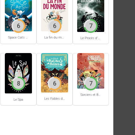
6
6
7
Space Cats #1
La fin du monde (Stanislas)
Le Procès d'un immortel
8
6
7
Sorciers et Bourbiers #1
Les Fables du Roi des Aulnes
Le Spa