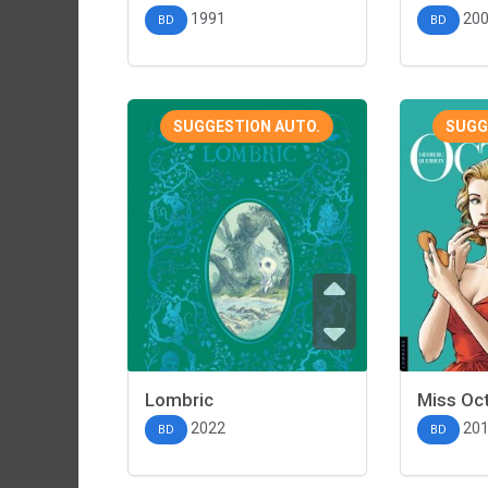
1991
20
BD
BD
SUGGESTION AUTO.
SUGG
Lombric
Miss Oc
2022
20
BD
BD