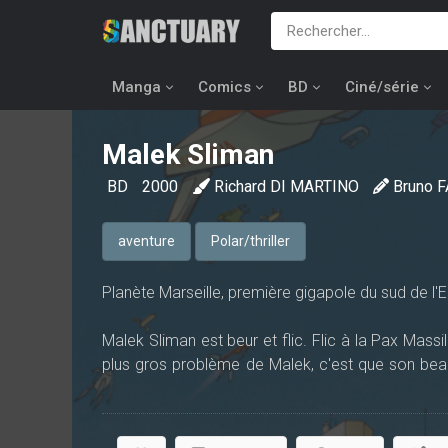
Manga
Comics
BD
Ciné/série
Malek Sliman
BD
2000
Richard DI MARTINO
Bruno 
aventure
Polar/thriller
Planète Marseille, première gigapole du sud de l'E
Malek Sliman est beur et flic. Flic à la Pax Massi
plus gros problème de Malek, c'est que son beau
dans une affaire chelou. Sliman, qui est alors char
sécurité de la tribune présidentielle du stade " Z
des supporters échauffés parallèlement à ses di