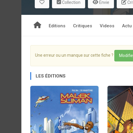
Collection
Envie
Cri
souhaite fourrer son nez dans les agissements peu
Editions
Critiques
Videos
Actu
Une erreur ou un manque sur cette fiche ?
Modifie
LES ÉDITIONS