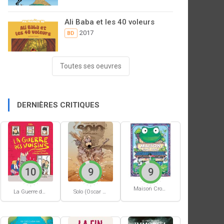
Ali Baba et les 40 voleurs
2017
BD
Toutes ses oeuvres
DERNIÈRES CRITIQUES
10
9
9
Maison Croâ Croâ
La Guerre des voisins
Solo (Oscar Martin) #1