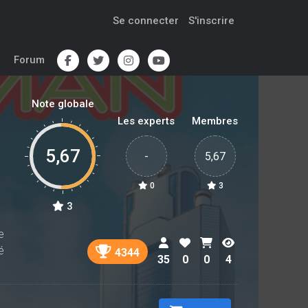
Se connecter
S'inscrire
Forum
Note globale
Les experts
Membres
5,67
-
5,67
0
3
3
e
é
4344
35
0
0
4
a
s
i