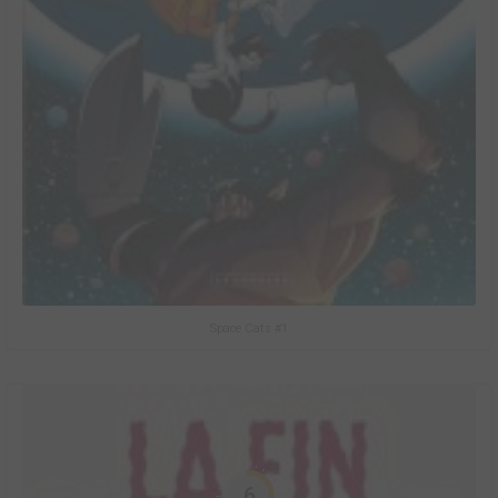
Space Cats #1
6