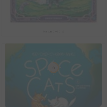
Maison Croâ Croâ
6