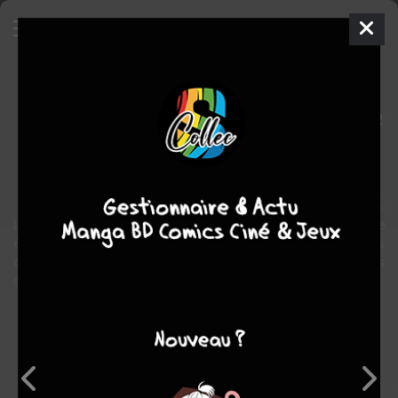
Dark
BD
2007
MAX
Roger SEITER
2
EN COURS
tomes
fantastique
L’action débute quelque part en Syrie, alors qu’on exhume une
étrange tombe templière scellée de plomb, et dont certains
ossements paraissent n’être pas humains. Simultanément, à Paris
se produisent des meurtres d’une sauvagerie choquante…
Note globale
Les experts
Membres
-
-