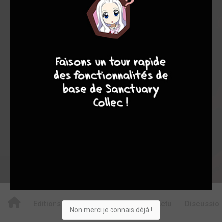
0
0
0
9
8
9
8
24
0
0
3
5703
Collection
Envie
Critique
★
★
★
★
★
★
★
★
★
★
Acheter
Editions
Critiques
Videos
Actu
Discussio
Non merci je connais déjà !