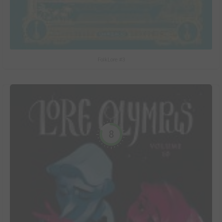
FolkLore #3
8