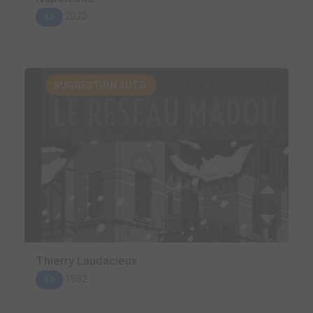
2020
BD
SUGGESTION AUTO.
Thierry Laudacieux
1982
BD