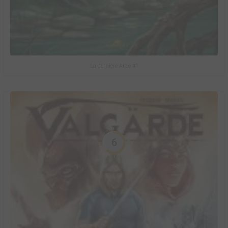
La dernière Alice #1
6