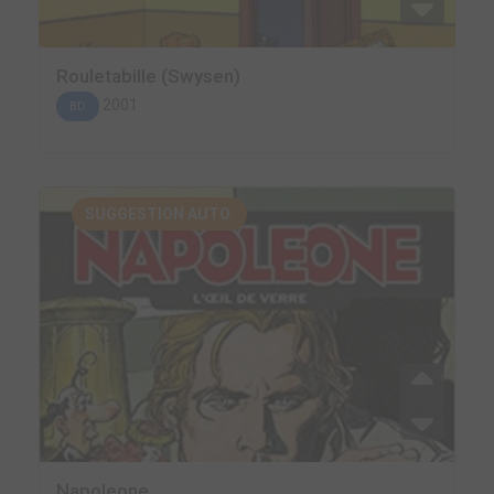
Rouletabille (Swysen)
2001
BD
SUGGESTION AUTO.
Napoleone