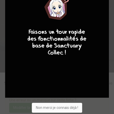
15
0
0
4
7649
8
7
8
7
Collection
Envie
Critique
★
★
★
★
★
★
★
★
★
★
Acheter
Editions
Critiques
Videos
Actu
Discussio
Une erreur ou un manque sur cette fiche ?
Non merci je connais déjà !
Modifier la fiche
Ajouter un objet