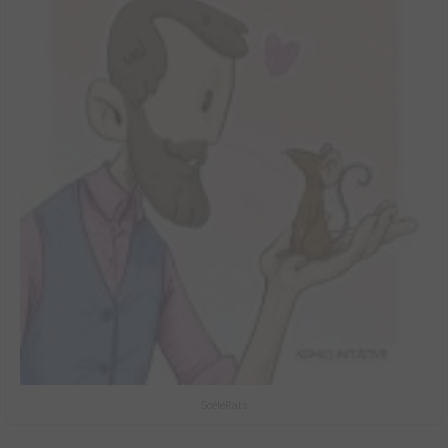
ScéléRats