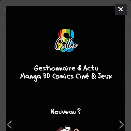
Edgar Wallace
BD
1992
Peter LI
André-paul DUCHâTEAU
2
tomes
COMPLÈTE
policier
Note globale
Les experts
Membres
4,00
-
1
0
1