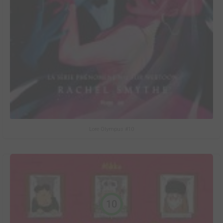
Lore Olympus #10
10